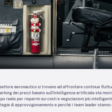
ettore aeronautico si trovano ad affrontare continue fluttuaz
hmarking dei prezzi basato sull'intelligenza artificiale sta m
o reale per risparmi sui costi e negoziazioni più intelligenti
trategie di approvvigionamento e perché i team leader stanno