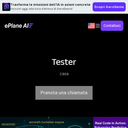
Trasforma le intuizioni dell’IA in azioni concrete
Scopri AeroGenie
Unisciti oggi alla lista d’attesa di AeroGenie!
Contattaci
Tester
casa
Prenota una chiamata