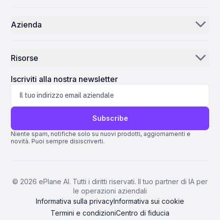
Distributori e fornitori di ricambi
IA per l’inventario
Azienda
MRO
Centro di controllo
La nostra storia
Compagnie aeree
Risorse
Perché ePlane AI
AEC
Notizie
Carriera
Iscriviti alla nostra newsletter
Fabbricazione
Blog
Contattaci
Scienze della vita
Assistenza
Subscribe
Quantum ERP
Niente spam, notifiche solo su nuovi prodotti, aggiornamenti e
novità. Puoi sempre disiscriverti.
AMOS ERP
AvSight ERP
ERP IFS
©
2026
ePlane AI. Tutti i diritti riservati. Il tuo partner di IA per
le operazioni aziendali
Pentagon 2000SQL ERP
Informativa sulla privacy
Informativa sui cookie
Termini e condizioni
Centro di fiducia
TRAX ERP