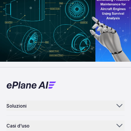
Soluzioni
Aerogenie
Casi d'uso
E-mail IA