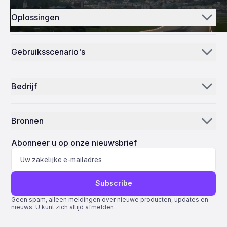
Oplossingen
Aerogenie
Gebruiksscenario's
E-mail AI
Onderdelen distributeurs & leveranciers
Voorraad AI
Bedrijf
MRO's
Missiecontrole
Ons verhaal
Luchtvaartmaatschappijen
Bronnen
Waarom ePlane AI
AEC
Nieuws
Carrières
Abonneer u op onze nieuwsbrief
Productie
Blog
Neem contact met ons op
Life sciences
Ondersteuning
Subscribe
Quantum ERP
Geen spam, alleen meldingen over nieuwe producten, updates en
nieuws. U kunt zich altijd afmelden.
AMOS ERP