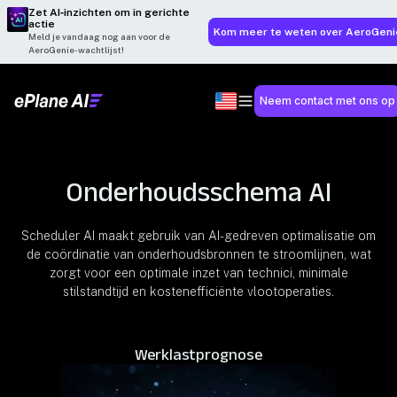
Zet AI‑inzichten om in gerichte
actie
Kom meer te weten over AeroGeni
Meld je vandaag nog aan voor de
AeroGenie-wachtlijst!
Neem contact met ons op
Onderhoudsschema AI
Scheduler AI maakt gebruik van AI-gedreven optimalisatie om
de coördinatie van onderhoudsbronnen te stroomlijnen, wat
zorgt voor een optimale inzet van technici, minimale
stilstandtijd en kostenefficiënte vlootoperaties.
Werklastprognose