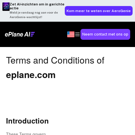
Zet AI‑inzichten om in gerichte
actie
Kom meer te weten over AeroGenie
Meld je vandaag nog aan voor de
AeroGenie-wachtlijst!
Neem contact met ons op