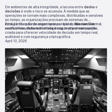
no ritmo que as operações exigem.
Em ambientes de alta integridade, a lacuna entre
dados
e
decisões
é onde o risco se acumula. À medida que as
operações se tornam mais complexas, distribuídas e sensíveis
ao tempo, as organizações precisam de sistemas de
inteligência que não sejam apenas rápidos, mas também
Esta é a filosofia de engenharia por trás do
Mission Control
,
verificáveis, determinísticos e seguros por concepção.
nossa infraestrutura de inteligência de alto desempenho,
criada para oferecer velocidade de decisão em tempo real,
auditável e com segurança criptográfica.
April 10, 2026