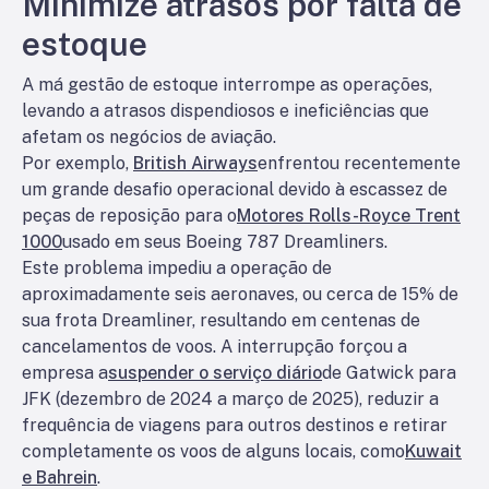
Minimize atrasos por falta de
estoque
A má gestão de estoque interrompe as operações,
levando a atrasos dispendiosos e ineficiências que
afetam os negócios de aviação.
Por exemplo,
British Airways
enfrentou recentemente
um grande desafio operacional devido à escassez de
peças de reposição para o
Motores Rolls-Royce Trent
1000
usado em seus Boeing 787 Dreamliners.
Este problema impediu a operação de
aproximadamente seis aeronaves, ou cerca de 15% de
sua frota Dreamliner, resultando em centenas de
cancelamentos de voos. A interrupção forçou a
empresa a
suspender o serviço diário
de Gatwick para
JFK (dezembro de 2024 a março de 2025), reduzir a
frequência de viagens para outros destinos e retirar
completamente os voos de alguns locais, como
Kuwait
e Bahrein
.