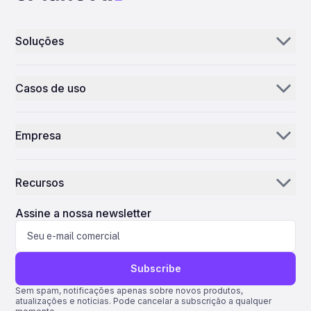
Soluções
Aerogenie
Casos de uso
E-mail IA
Distribuidores e fornecedores de peças
IA de inventário
Empresa
MROs
Controle de Missão
Nossa história
Companhias aéreas
Recursos
Por que a ePlane AI
AEC
Notícias
Carreiras
Assine a nossa newsletter
Manufatura
Blog
Contacte-nos
Ciências da Vida
Assistência
Subscribe
Quantum ERP
Sem spam, notificações apenas sobre novos produtos,
atualizações e notícias. Pode cancelar a subscrição a qualquer
AMOS ERP