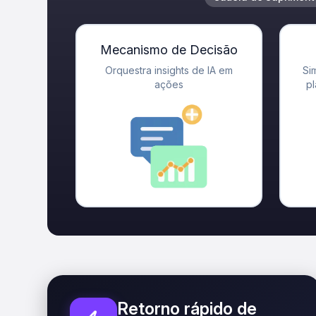
Mecanismo de Decisão
Orquestra insights de IA em
Si
ações
p
Retorno rápido de