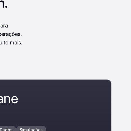
m.
para
perações,
ito mais.
ane
 Dados
Simulações