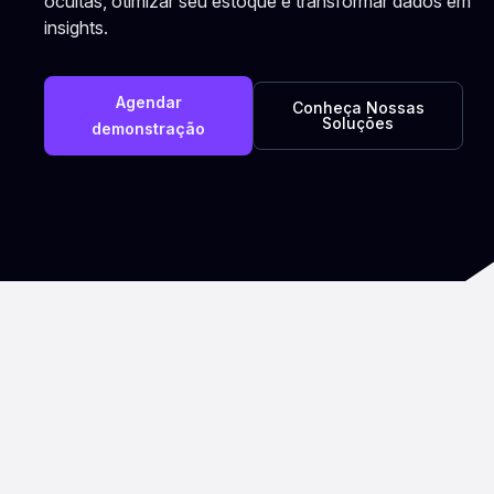
ocultas, otimizar seu estoque e transformar dados em
insights.
Agendar
Conheça Nossas
Soluções
demonstração