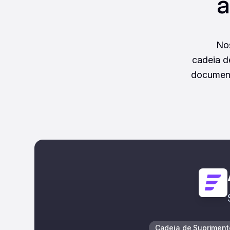
a
Nos
cadeia d
document
Cadeia de Supriment