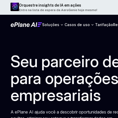
Orquestre insights de IA em ações
Entre na lista de espera da AeroGenie hoje mesmo!
Soluções
Casos de uso
Tarifação
Re
Seu parceiro de
para operaçõe
empresariais
A ePlane AI ajuda você a descobrir oportunidades de re