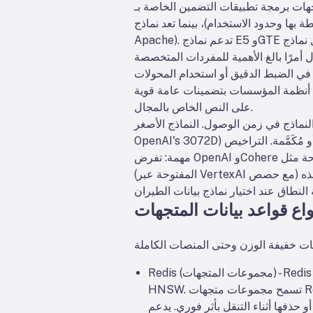
ات التضمين الخاصة بـ OpenAI وCohere مملوكة (مع
م)، بينما تعد نماذج E5/GTE الخاصة بـ Meta والعديد من نماذج HuggingFace مفتوحة المصدر (مرخصة من
Apache). تدعم نماذج E5 وGTE أكثر من 50 لغة، كما تفعل نماذج Cohere متعددة اللغات v3. تُعد هذه التغطية متعددة اللغات قيمة لتوثيق الطيران
 المتخصصة (مثل لغة فصل ATA وتسميات الأجزاء). يتم تدريب هذه النماذج الجاهزة للاستخدام على
ي الضبط الدقيق أو استخدام المحولات
ات عامة قوية (مثل OpenAI أو E5) ثم تعمل على الضبط الدقيق
على النص الخاص بالمجال.
ج الأصغر (مثل E5-base-768) أسرع في الاستدلال، بينما النماذج الكبيرة المملوكة (مثل
OpenAI's 3072D) أبطأ وقد تسمح بطلب واحد فقط في كل مرة. إذا كانت الأجهزة المحلية محدودة، يمكن استخدام نماذج أصغر أو مُكَمَّمة. التراخيص
مهمة: تفرض OpenAI وCohere رسومًا على كل طلب ولديها سياسات استخدام، بينما تتجنب النماذج المفتوحة مثل E5/GTE أو BGE من Google
(المفتوحة عبر VertexAI مع حصص) تكاليف واجهة برمجة التطبيقات. باختصار، يمكن لأي قاعدة بيانات متجهة استيعاب التضمينات من أي من هذه
واع قواعد بيانات المتجهات
Redis (مجموعات المتجهات) - Redis هو مخزن قيم مفتاحية في الذاكرة مع وحدة فهرس متجه. وهو يدعم فهارس FLAT (القوة الغاشمة الدقيقة) و
HNSW. تسمح مجموعات متجهات Redis بتحديثات ديناميكية فريدة: يتم صيانة رسوم HNSW الرسومية ثنائية الاتجاه بحيث يمكن إضافة المتجهات
أو حذفها أثناء التنقل بأثر فوري. يدعم Redis التكميم (8 بت أو ثنائي) لتقليل الذاكرة (حتى 4 × - 32 ×) مع الحد الأدنى من فقدان الدقة. كما يوفر تصفية