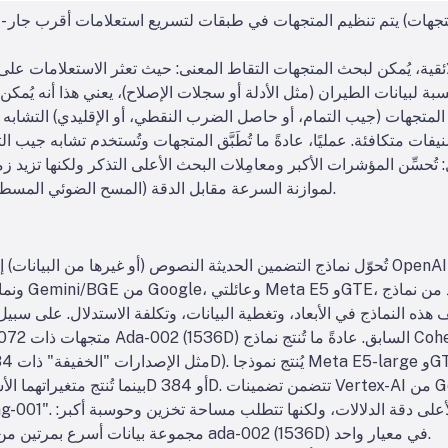
ئقية، يُمكن لبحث المتجهات التقاط المعنى: حيث تعثر الاستعلامات على
سبة لبيانات الطيران (مثل الأدلة أو سجلات الإصلاح)، يعني هذا أنه يُ
لمتجهات (جيب التمام، أو حاصل الضرب النقطي، أو الإقليدي) التشابه كم
 متكافئة. عمليًا، عادةً ما تُطَبَّق المتجهات وتُستخدم تشابه جيب 
تُحسِّن المؤشرات الأكبر ومعامِلات البحث الأعلى التذكر ولكنها تزيد ز
مؤشرات قابلة للضبط (HNSW، IVF، المسح الضوئي المسطح) لموازنة السرعة مقابل الدقة.
تُحوّل نماذج التضمين الحديثة النصوص (أو غيرها من البيانات) إلى متجهات. تشمل النماذ
فهرس نموذج e5-base (768D) مجموعة بيانات أسرع بمرتين من نموذج ada-002 (1536D) في معيار واحد.