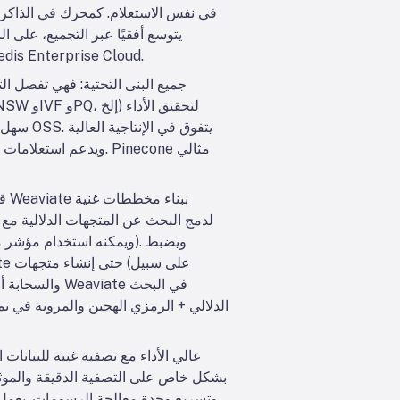
المجموعات عادةً ما تكون أصغر من منصات المتجهات المخصصة. Redis متاح كمصدر مفتوح أو من خلال rprise Cloud
الدلالي + الرمزي الهجين والمرونة في نم