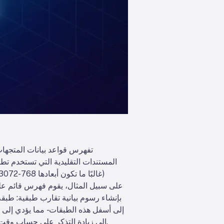
تفهرس قواعد بيانات المتجهات
المستندات التقليدية التي تستخدم تطا
إلى أسفل هذه الطبقات - مما يؤدي إلى 
على أقرب الجيران الحقيقيين) مقابل زمن الوصول: يؤدي رفع معلمة بحث HNSW (efSearch) إلى زيادة التذكر على حساب وقت استعلام أعلى.