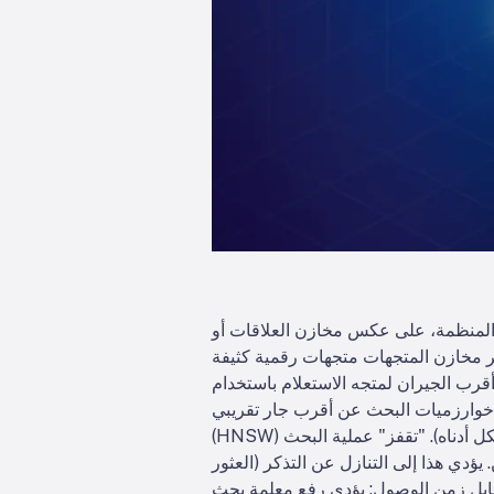
ر المنظمة، على عكس مخازن العلاقات أو
دير مخازن المتجهات متجهات رقمية كثيفة
دة البيانات أقرب الجيران لمتجه الاستعلام باستخدام
خوارزميات البحث عن أقرب جار تقريبي (ANN). على سبيل المثال، يقوم فهرس قائم على الرسم البياني مثل العوالم الصغيرة القابلة للملاحة الهرمية
(HNSW) بإنشاء رسوم بيانية تقارب طبقية: طبقة علوية صغيرة للبحث الخشن وطبقات سفلية أكبر للتحسين (انظر الشكل أدناه). "تقفز" عملية البحث
دي هذا إلى التنازل عن التذكر (العثور