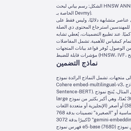
الشكل: رسم بياني لبحث HNSW ANN - يتم تنظيم المتجهات في طبقات لتسريع استعلامات أقرب جار (مقتبس من شرح مجموعات المتجهات Redis
الخاصة بـ Devmy).
 عناصر متشابهة دلاليًا، وليس فقط على
مكن للمهندسين استرجاع المحتوى ذي الصلة
يًا. عند تطبيع التضمينات، يُعطي تشابه
التمام كمقياس للأهمية. تشمل المفاضلات
من الوصول. تُوفر قواعد بيانات المتجهات
نماذج التضمين
ج الرائدة نموذج OpenAI text-embedding-3-large، ونموذج
Cohere embed-multilingual-v3، ونماذج Gemini/BGE من Google، وعائلتي Meta E5 وGTE، والعديد من نماذج HuggingFace (مثل نماذج
Sentence-BERT). تختلف هذه النماذج في الأبعاد، وتغطية البيانات، وتكلفة الاستدلال. على سبيل المثال، يُنتج نموذج OpenAI text-embedding-3-
large متجهات ذات 3072 بُعدًا، وهي أكبر بكثير من نموذج Ada-002 (1536D) السابق. عادةً ما تُنتج نماذج Cohere v3 متجهات ذات 1024D (باللغة
الإنجليزية أو متعددة اللغات) أو أصغر (مثل الإصدارات "الخفيفة" ذات 384D). يُنتج نموذجا Meta E5-large وGTE-large أيضًا تضمينات بدقة 1024D،
بينما تُنتج متغيراتهما الأساسية أو "الصغيرة" تضمينات بدقة 768D أو 384D. تتضمن تضمينات Vertex-AI من Google نماذج نصية بدقة 768D ونموذجًا
كبيرًا بدقة 3072D "gemini-embedding-001". بشكل عام، غالبًا ما تُحسّن الأبعاد الأعلى دقة الدلالات، ولكنها تتطلب مساحة تخزين وحوسبة أكبر: