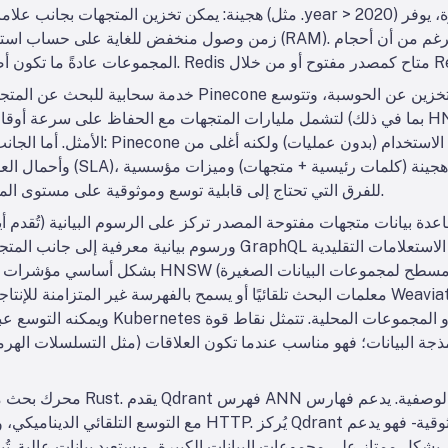
هجينة: يمكن تخزين المتجهات بجانب علامات النص أو الحقول الرقمية وتصفيته
Redis Ente.
لتشمل مليارات المتجهات مع الحفاظ على سرعة أوقات الاستعلام. كما تُدير الفهارس ت
الأمثل. أما الجانب السلبي فهو التكلفة وعدم
وأحمال العمل المرتبطة باتفاقي
للفرق التي تحتاج إلى قابلية توسع وموثوقية على مستوى المؤسسة دون الحاجة إلى إدارة الخوادم.
ورسوم بيانية معرفية إلى جانب المتجهات. كما يوفر واجهة برمجة تطبيقا
معلمات البحث تلقائيًا أو يسمح بالفهرسة غير المتزامنة للإنتاجية. مع وحدات التعلم ال
ذجة البيانات؛ فهو مناسب عندما تكون العلاقات (مثل التسلسلات الهرمي