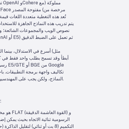
تخ
نصوص الويب والمجموعات الشائعة؛ وق
النماذج، ولكن يجب على المهندسين المعماريين مراعاة أبعاد التضمين والتكلفة ودعم تعدد اللغات وملاءمة النطاق عند اختيار نماذج بيانات الطيران.
توجد مجموعة واسعة من أنظمة قواعد البيانات المتجهة، بدءًا من المكتبات خفيفة الوزن وحتى المنصات الكاملة: