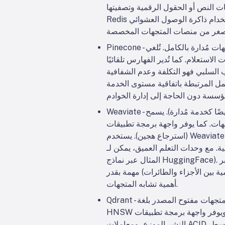
ا (مثل .year > 2020) في نفس الاستعلام. كمحرك في الذاكرة، يوفر
Redis زمن وصول منخفض للغاية على حساب استخدام ذاكرة الوصول العشوائي (RAM). يتوسع أفقيًا عبر التجميع، على الرغم من أن أحجام
Pinecone - خدمة سحابية للبحث عن المتجهات مُدارة بالكامل. تُلغي Pinecone جميع البنى التحتية: فهي تفصل التخزين عن الحوسبة، وتتوسع
لقائيًا (بما في ذلك HNSW وIVF وPQ، إلخ) لتحقيق الأداء
 الشفافية: Pinecone سهل الاستخدام (بدون عمليات) ولكنه أغلى من OSS. يتفوق في الإنتاجية العالية
ة مستوى الخدمة (SLA)، ويدعم استعلامات هجينة (كلمات رئيسية + متجهات) وميزات مؤسسية. Pinecone مثالي
Weaviate - قاعدة بيانات متجهات مفتوحة المصدر تركز على الرسوم البيانية (تُقدم أيضًا كخدمة مُدارة). يسمح Weaviate ببناء مخططات غنية
ت GraphQL لدمج البحث عن المتجهات الدلالية مع الاستعلامات التقليدية
(استرجاع هجين). يستخدم Weaviate بشكل أساسي مؤشرات HNSW (ويمكنه استخدام مؤشر مسطح لمجموعات البيانات الصغيرة). ويضبط
عميق، يمكن لـ Weaviate حتى إنشاء متجهات (على سبيل
المثال عبر نماذج HuggingFace). ويمكنه التوسع عبر Kubernetes والسحابة أو المجموعات المحلية. تتمثل نقاط قوة Weaviate في البحث
ة بين الأجزاء والطائرات) مهمة بقدر
أهمية تشابه المتجهات.
Qdrant - محرك بحث متجهات مفتوح المصدر بلغة Rust. يقدم Qdrant فهرس ANN عالي الأداء مع تصفية غنية للبيانات الوصفية. يدعم فهارس
HNSW مع التوسع التلقائي الديناميكي، ويوفر واجهة برمجة تطبيقات HTTP. يُركز Qdrant بشكل خاص على التصفية الدقيقة والموثوقية - فهو يدعم
النشر الموزع، ومعاملات ACID، وتسريع وحدة معالجة الرسومات. يعمل بشكل ممتاز على مجموعات البيانات الكبيرة، ويستعيد بيانات عالية. تُبسط