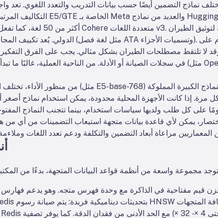
تلف نماذج التضمين أيضًا حسب بيانات التدريب والتعدد اللغوي. تعد واجهات برمجة تطبيق
التكاليف المرتبطة بها وحدود الاستخدا
الدولي. يُعد تكييف المجال أمرًا بالغ الأهمية للمفردات
د لا تلتقط مصطلحات الطيران بشكل مثالي. يجب على الفرق التفكير ف
في سجلات الصيانة أو الأدلة. من الناحية العملية، غالبًا ما تبدأ أنظمة المؤسسات بتضمين
من منظور الأداء، تختلف النماذج في زمن الوصول. النماذ
أن