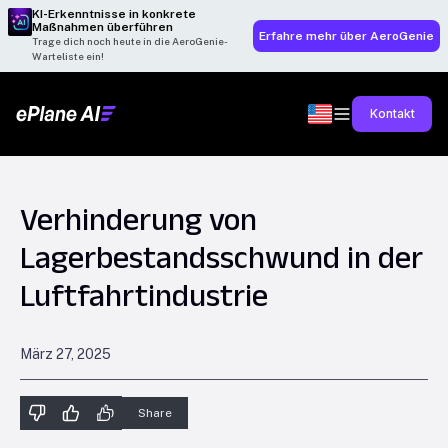
KI-Erkenntnisse in konkrete
Maßnahmen überführen
Erfahre mehr über AeroGenie
Trage dich noch heute in die AeroGenie-
Warteliste ein!
Kontakt
Verhinderung von
Lagerbestandsschwund in der
Luftfahrtindustrie
März 27, 2025
Share