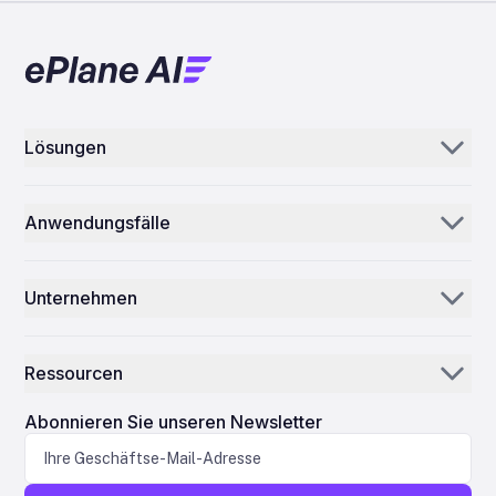
Lösungen
Aerogenie
Anwendungsfälle
E-Mail-KI
Teilehändler & Lieferanten
Inventar-KI
Unternehmen
MROs
Leitstelle
Unsere Geschichte
Fluggesellschaften
Ressourcen
Warum ePlane AI
AEC
Nachrichten
Karriere
Abonnieren Sie unseren Newsletter
Fertigung
Blog
Kontakt
Biowissenschaften
Support