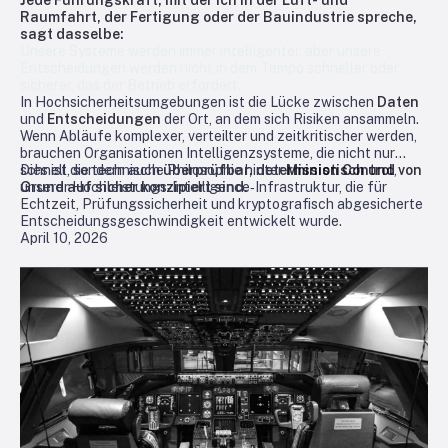
Raumfahrt, der Fertigung oder der Bauindustrie spreche,
sagt dasselbe:
Unsere Systeme werden immer intelligenter, aber unsere
Entscheidungen werden nicht in dem Tempo schneller oder
sicherer, das der Betrieb erfordert.
In Hochsicherheitsumgebungen ist die Lücke zwischen
Daten
und
Entscheidungen
der Ort, an dem sich Risiken ansammeln.
Wenn Abläufe komplexer, verteilter und zeitkritischer werden,
brauchen Organisationen Intelligenzsysteme, die nicht nur
schnell, sondern auch
Dies ist die technische Philosophie hinter
überprüfbar, deterministisch und von
Mission Control
,
Grund auf sicher konzipiert sind.
unserer Hochleistungs‑Intelligence‑Infrastruktur, die für
Echtzeit, Prüfungs­sicherheit und kryptografisch abgesicherte
Entscheidungsgeschwindigkeit entwickelt wurde.
April 10, 2026