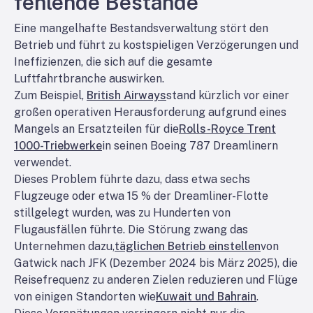
fehlende Bestände
Eine mangelhafte Bestandsverwaltung stört den
Betrieb und führt zu kostspieligen Verzögerungen und
Ineffizienzen, die sich auf die gesamte
Luftfahrtbranche auswirken.
Zum Beispiel,
British Airways
stand kürzlich vor einer
großen operativen Herausforderung aufgrund eines
Mangels an Ersatzteilen für die
Rolls-Royce Trent
1000-Triebwerke
in seinen Boeing 787 Dreamlinern
verwendet.
Dieses Problem führte dazu, dass etwa sechs
Flugzeuge oder etwa 15 % der Dreamliner-Flotte
stillgelegt wurden, was zu Hunderten von
Flugausfällen führte. Die Störung zwang das
Unternehmen dazu,
täglichen Betrieb einstellen
von
Gatwick nach JFK (Dezember 2024 bis März 2025), die
Reisefrequenz zu anderen Zielen reduzieren und Flüge
von einigen Standorten wie
Kuwait und Bahrain
.