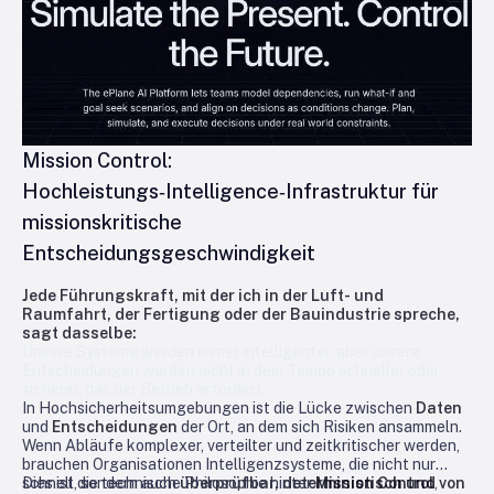
Mission Control:
Hochleistungs‑Intelligence‑Infrastruktur für
missionskritische
Entscheidungsgeschwindigkeit
Jede Führungskraft, mit der ich in der Luft- und
Raumfahrt, der Fertigung oder der Bauindustrie spreche,
sagt dasselbe:
Unsere Systeme werden immer intelligenter, aber unsere
Entscheidungen werden nicht in dem Tempo schneller oder
sicherer, das der Betrieb erfordert.
In Hochsicherheitsumgebungen ist die Lücke zwischen
Daten
und
Entscheidungen
der Ort, an dem sich Risiken ansammeln.
Wenn Abläufe komplexer, verteilter und zeitkritischer werden,
brauchen Organisationen Intelligenzsysteme, die nicht nur
schnell, sondern auch
Dies ist die technische Philosophie hinter
überprüfbar, deterministisch und von
Mission Control
,