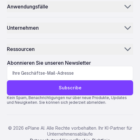
Anwendungsfälle
E-Mail-KI
Teilehändler & Lieferanten
Inventar-KI
Unternehmen
MROs
Leitstelle
Unsere Geschichte
Fluggesellschaften
Ressourcen
Warum ePlane AI
AEC
Nachrichten
Karriere
Abonnieren Sie unseren Newsletter
Fertigung
Blog
Kontakt
Biowissenschaften
Support
Subscribe
Quantum-ERP
Kein Spam, Benachrichtigungen nur über neue Produkte, Updates
und Neuigkeiten. Sie können sich jederzeit abmelden.
AMOS ERP
AvSight ERP
IFS ERP
©
2026
ePlane AI. Alle Rechte vorbehalten. Ihr KI-Partner für
Unternehmensabläufe
Pentagon 2000SQL ERP