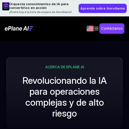
Orquesta conocimientos de IA para
convertirlos en acción
Aprende sobre AeroGenie
¡Únete hoy a la lista de espera de AeroGenie!
Contáctanos
ACERCA DE EPLANE AI
Revolucionando la IA
para operaciones
complejas y de alto
riesgo