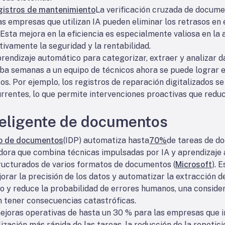
gistros de mantenimiento
La verificación cruzada de docum
as empresas que utilizan IA pueden eliminar los retrasos en 
 Esta mejora en la eficiencia es especialmente valiosa en la 
ivamente la seguridad y la rentabilidad.
endizaje automático para categorizar, extraer y analizar da
aba semanas a un equipo de técnicos ahora se puede lograr e
s. Por ejemplo, los registros de reparación digitalizados s
entes, lo que permite intervenciones proactivas que reduce
teligente de documentos
o de documentos
(IDP) automatiza hasta
70%
de tareas de d
dora que combina técnicas impulsadas por IA y aprendizaje 
tructurados de varios formatos de documentos (
Microsoft
). 
ejorar la precisión de los datos y automatizar la extracción 
o y reduce la probabilidad de errores humanos, una conside
n tener consecuencias catastróficas.
ejoras operativas de hasta un 30 % para las empresas que 
ización más rápida de las tareas, la reducción de la repetici