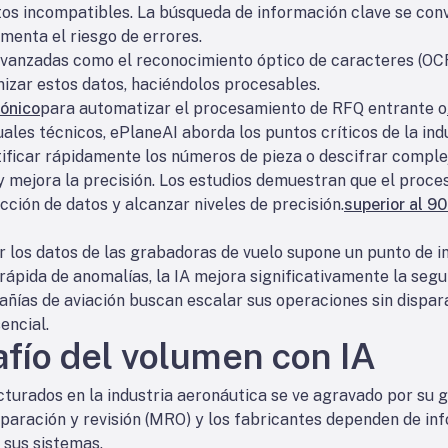
s incompatibles. La búsqueda de información clave se convi
menta el riesgo de errores.
vanzadas como el reconocimiento óptico de caracteres (OCR
nizar estos datos, haciéndolos procesables.
rónico
para automatizar el procesamiento de RFQ entrante o
les técnicos, ePlaneAI aborda los puntos críticos de la indu
tificar rápidamente los números de pieza o descifrar compl
y mejora la precisión. Los estudios demuestran que el pro
cción de datos y alcanzar niveles de precisión.
superior al 9
r los datos de las grabadoras de vuelo supone un punto de in
rápida de anomalías, la IA mejora significativamente la seg
ñías de aviación buscan escalar sus operaciones sin dispara
encial.
afío del volumen con IA
turados en la industria aeronáutica se ve agravado por su g
paración y revisión (MRO) y los fabricantes dependen de in
 sus sistemas.