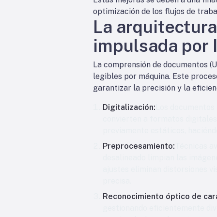
optimización de los flujos de trab
La arquitectur
impulsada por 
La comprensión de documentos (U
legibles por máquina. Este proces
garantizar la precisión y la eficien
Digitalización:
Los documentos f
convierten a formatos digitale
previamente estáticos, haciéndo
Preprocesamiento:
Técnicas av
desalineado limpian las imágene
ajustes eliminan distorsiones v
precisa.
Reconocimiento óptico de car
gestionando eficientemente div