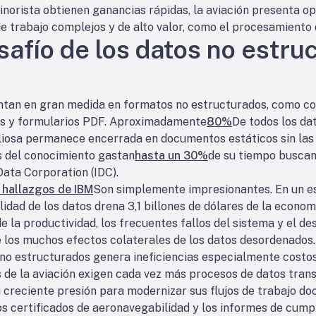
minorista obtienen ganancias rápidas, la aviación presenta o
 de trabajo complejos y de alto valor, como el procesamient
safío de los datos no estru
ntan en gran medida en formatos no estructurados, como co
es y formularios PDF. Aproximadamente
80%
De todos los da
aliosa permanece encerrada en documentos estáticos sin la
es del conocimiento gastan
hasta un 30%
de su tiempo buscan
ata Corporation (IDC).
 hallazgos de IBM
Son simplemente impresionantes. En un es
lidad de los datos drena 3,1 billones de dólares de la econo
e la productividad, los frecuentes fallos del sistema y el d
 los muchos efectos colaterales de los datos desordenados.
o estructurados genera ineficiencias especialmente costo
s de la aviación exigen cada vez más procesos de datos trans
 creciente presión para modernizar sus flujos de trabajo d
os certificados de aeronavegabilidad y los informes de cum