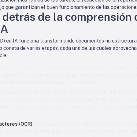
ajo que garantizan el buen funcionamiento de las operacione
a detrás de la comprensió
IA
D) en IA funciona transformando documentos no estructura
o consta de varias etapas, cada una de las cuales aprovech
cia.
ísicos, como registros de mantenimiento o formularios de 
s como PDF o imágenes. Este paso fundamental crea un reg
los accesibles para su posterior análisis.
anzadas como la binarización, la eliminación de ruido y la co
s digitalizadas, garantizando la máxima calidad para el pr
isuales, mejoran la claridad del texto y preparan el documen
acteres (OCR):
Los motores de OCR extraen texto sin proces
ersas fuentes, diseños e incluso notas manuscritas. Este pa