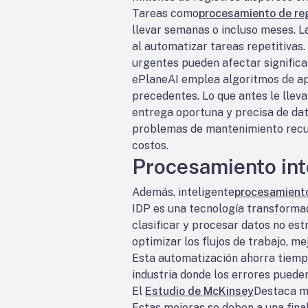
Tareas como
procesamiento de re
llevar semanas o incluso meses. L
al automatizar tareas repetitivas.
urgentes pueden afectar significat
ePlaneAI emplea algoritmos de apr
precedentes. Lo que antes le llev
entrega oportuna y precisa de dato
problemas de mantenimiento recurr
costos.
Procesamiento in
Además, inteligente
procesamient
IDP es una tecnología transforma
clasificar y procesar datos no es
optimizar los flujos de trabajo, m
Esta automatización ahorra tiemp
industria donde los errores puede
El
Estudio de McKinsey
Destaca m
Estas mejoras se deben a una final