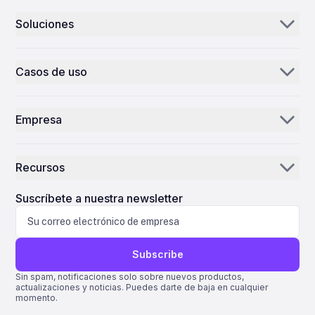
Soluciones
Aerogenie
Casos de uso
Correo electrónico IA
Distribuidores y proveedores de piezas
IA de inventario
Empresa
MROs
Centro de control
Nuestra historia
Aerolíneas
Recursos
Por qué ePlane AI
AEC
Noticias
Carreras
Suscríbete a nuestra newsletter
Fabricación
Blog
Contáctanos
Ciencias de la vida
Asistencia
Subscribe
Quantum ERP
Sin spam, notificaciones solo sobre nuevos productos,
actualizaciones y noticias. Puedes darte de baja en cualquier
AMOS ERP
momento.