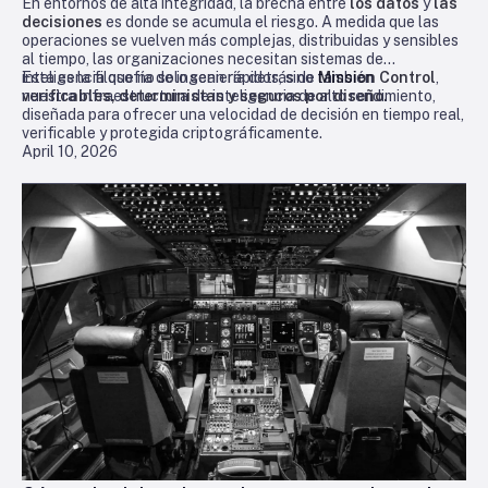
En entornos de alta integridad, la brecha entre
los datos
y
las
decisiones
es donde se acumula el riesgo. A medida que las
operaciones se vuelven más complejas, distribuidas y sensibles
al tiempo, las organizaciones necesitan sistemas de
inteligencia que no solo sean rápidos, sino también
Esta es la filosofía de ingeniería detrás de
Mission Control
,
verificables, deterministas y seguros por diseño.
nuestra infraestructura de inteligencia de alto rendimiento,
diseñada para ofrecer una velocidad de decisión en tiempo real,
verificable y protegida criptográficamente.
April 10, 2026