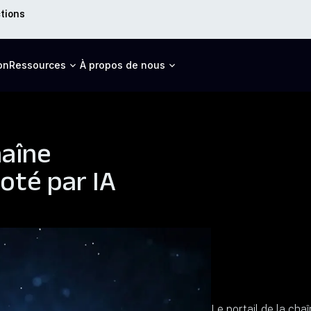
ctions
on
Ressources
À propos de nous
haîne
oté par IA
Le portail de la ch