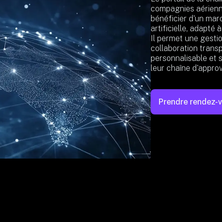
compagnies aérienn
bénéficier d'un marc
artificielle, adapté 
Il permet une gesti
collaboration trans
personnalisable et s
leur chaîne d'appro
Prendre rendez-v