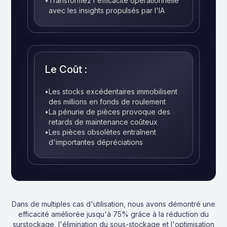
•
Transformez l'efficacité opérationnelle
avec les insights propulsés par l'IA
Le Coût :
•
Les stocks excédentaires immobilisent
des millions en fonds de roulement
•
La pénurie de pièces provoque des
retards de maintenance coûteux
•
Les pièces obsolètes entraînent
d'importantes dépréciations
Dans de multiples cas d'utilisation, nous avons démontré une
efficacité améliorée jusqu'à 75% grâce à la réduction du
surstockage, l'élimination du sous-stockage et l'optimisation