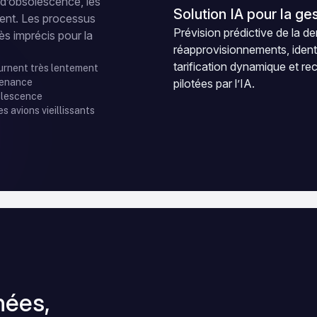
d’obsolescence, les
Solution IA pour la ge
uent. Les processus
Prévision prédictive de la 
ès imprécis pour la
réapprovisionnements, identif
tarification dynamique et 
ournent très lentement
ntenance
pilotées par l’IA.
olescence
s avions vieillissants
nées,