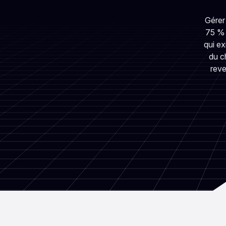
Gérer
75 % 
qui e
du c
reve