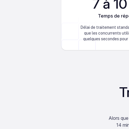
7 à 10
Temps de ré
Délai de traitement standar
que les concurrents util
quelques secondes pour 
T
Alors que
14 min