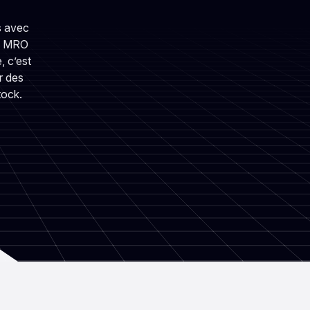
s avec
es MRO
 c’est
r des
tock.