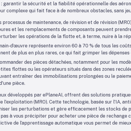
: garantir la sécurité et la fiabilité opérationnelle des aéro
r complexe qui fait face à de nombreux obstacles, sans jeu
s processus de maintenance, de révision et de révision (MRO)
jeures et les remplacements de composants peuvent prendre 
urber les opérations de la flotte et, à terme, nuire à la rép
main-d’œuvre représente environ 60 à 70 % de tous les coût
nnent de plus en plus rares, ce qui fait grimper les dépenses
ommander des pièces détachées, notamment pour les modèle
etites flottes ou les opérateurs situés dans des zones recul
ouvant entraîner des immobilisations prolongées ou le paie
d'une pièce.
eux développés par ePlaneAI, offrent des solutions pratiques
e l'exploitation (MRO). Cette technologie, basée sur l'IA, an
miser les perturbations et gère efficacement les stocks de p
z pas à vous précipiter pour acheter une pièce de rechange 
dictive de l’apprentissage automatique vous permet de mieux 