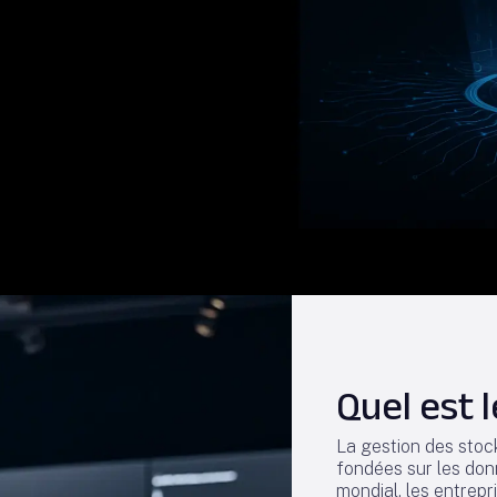
Quel est 
La gestion des stock
fondées sur les donn
mondial, les entrepr