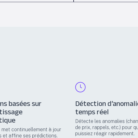
ons basées sur
Détection d’anomali
ntissage
temps réel
tique
Détecte les anomalies (ch
de prix, rappels, etc.) pour 
 met continuellement à jour
puissiez réagir rapidement.
 et affine ses prédictions.