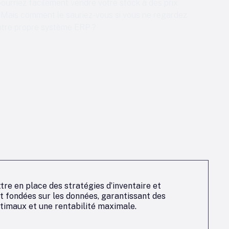
pourriez facilement vendre votre stock à des prix
 Mais comment le sauriez-vous si vous ne regardez
otre propre système ERP ?
re en place des stratégies d’inventaire et
 fondées sur les données, garantissant des
timaux et une rentabilité maximale.