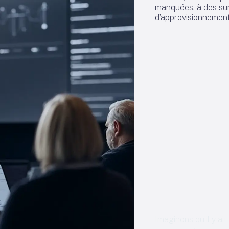
manquées, à des sur
d’approvisionnement
Imaginons qu’il y a