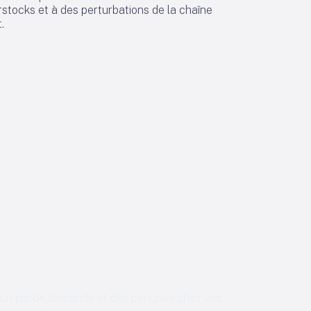
stocks et à des perturbations de la chaîne
.
it un pic de demande et des pénuries chez vos