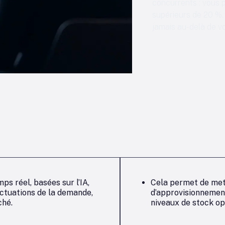
concurrents : vous 
supérieurs de 20 %.
jamais au-delà de v
ps réel, basées sur l’IA,
Cela permet de mett
luctuations de la demande,
d’approvisionnement
ché.
niveaux de stock op