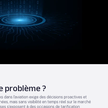
le problème ?
s dans l’aviation exige des décisions proactives et
ées, mais sans visibilité en temps réel sur le marché
ises s’exposent à des occasions de tarification