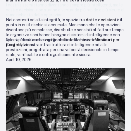
I nostri sistemi stanno diventando sempre più intelligenti, ma le
nostre decisioni non stanno diventando più rapide o più sicure al
ritmo richiesto dalle operazioni.
Nei contesti ad alta integrità, lo spazio tra
dati
e
decisioni
è il
punto in cui il rischio si accumula. Man mano che le operazioni
diventano più complesse, distribuite e sensibili al fattore tempo,
le organizzazioni hanno bisogno di sistemi di intelligence non
solo rapidi ma anche
Questa è la filosofia ingegneristica alla base di
verificabili, deterministici e sicuri per
Mission
progettazione.
Control
, la nostra infrastruttura di intelligence ad alte
prestazioni, progettata per una velocità decisionale in tempo
reale, verificabile e crittograficamente sicura.
April 10, 2026