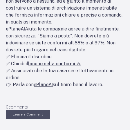
non servono a nessuno, ed è giunto il momento di
costruire un sistema di archiviazione impenetrabile
che fornisca informazioni chiare e precise a comando,
in qualsiasi momento.
ePlaneAI
Aiuta le compagnie aeree a dire finalmente,
con sicurezza, "Siamo a posto". Non dovrete più
indovinare se siete conformi all'88% o al 97%. Non
dovrete più frugare nel caos digitale.
✅ Elimina il disordine.
✅ Chiudi il
lacune nella conformità.
✅ Assicurati che la tua casa sia effettivamente in
ordine.
👉 Parla con
ePlaneAI
sul finire bene il lavoro.
0
comments
Leave a Comment