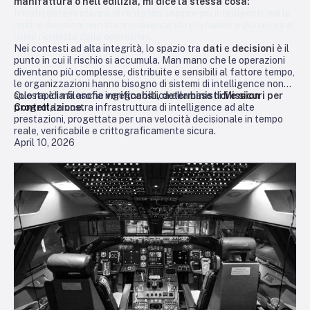
manifattura o nell’edilizia, mi dice la stessa cosa:
I nostri sistemi stanno diventando sempre più intelligenti, ma le
nostre decisioni non stanno diventando più rapide o più sicure al
ritmo richiesto dalle operazioni.
Nei contesti ad alta integrità, lo spazio tra
dati
e
decisioni
è il
punto in cui il rischio si accumula. Man mano che le operazioni
diventano più complesse, distribuite e sensibili al fattore tempo,
le organizzazioni hanno bisogno di sistemi di intelligence non
solo rapidi ma anche
Questa è la filosofia ingegneristica alla base di
verificabili, deterministici e sicuri per
Mission
progettazione.
Control
, la nostra infrastruttura di intelligence ad alte
prestazioni, progettata per una velocità decisionale in tempo
reale, verificabile e crittograficamente sicura.
April 10, 2026