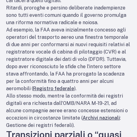
cartacei a quelli digitali.
Ritardi, proroghe e persino deliberate inadempienze
sono tutti eventi comuni quando il governo promulga
una riforma normativa radicale e noiosa.
Ad esempio, la FAA aveva inizialmente concesso agli
operatori del trasporto aereo una finestra temporale
di due anni per conformarsi ai nuovi requisiti relativi al
registratore vocale di cabina di pilotaggio (CVR) e al
registratore digitale dei dati di volo (DFDR). Tuttavia,
dopo aver riconosciuto le sfide che l'intero settore
stava affrontando, la FAA ha prorogato la scadenza
per la conformità fino a quattro anni per alcuni
aeromobili (
Registro federale
).
Allo stesso modo, mentre la conformità dei registri
digitali era richiesta dall'OMB/NARA M-19-21, ad
alcune compagnie aeree erano concesse estensioni o
eccezioni in circostanze limitate (
Archivi nazionali
:
Gestione dei registri federali).
Transizioni parziali o “quasi