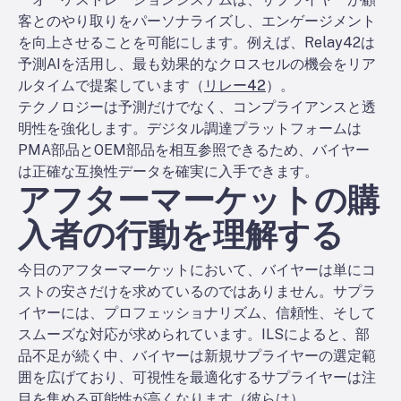
客とのやり取りをパーソナライズし、エンゲージメント
を向上させることを可能にします。例えば、Relay42は
予測AIを活用し、最も効果的なクロスセルの機会をリア
ルタイムで提案しています（
リレー42
）。
テクノロジーは予測だけでなく、コンプライアンスと透
明性を強化します。デジタル調達プラットフォームは
PMA部品とOEM部品を相互参照できるため、バイヤー
は正確な互換性データを確実に入手できます。
アフターマーケットの購
入者の行動を理解する
今日のアフターマーケットにおいて、バイヤーは単にコ
ストの安さだけを求めているのではありません。サプラ
イヤーには、プロフェッショナリズム、信頼性、そして
スムーズな対応が求められています。ILSによると、部
品不足が続く中、バイヤーは新規サプライヤーの選定範
囲を広げており、可視性を最適化するサプライヤーは注
目を集める可能性が高くなります（
彼らは
）。