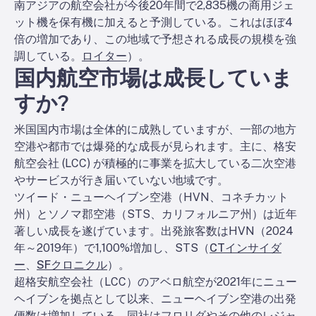
南アジアの航空会社が今後20年間で2,835機の商用ジェ
ット機を保有機に加えると予測している。これはほぼ4
倍の増加であり、この地域で予想される成長の規模を強
調している。
ロイター
）。
国内航空市場は成長していま
すか?
米国国内市場は全体的に成熟していますが、一部の地方
空港や都市では爆発的な成長が見られます。主に、格安
航空会社 (LCC) が積極的に事業を拡大している二次空港
やサービスが行き届いていない地域です。
ツイード・ニューヘイブン空港（HVN、コネチカット
州）とソノマ郡空港（STS、カリフォルニア州）は近年
著しい成長を遂げています。出発旅客数はHVN（2024
年～2019年）で1,100%増加し、STS（
CTインサイダ
ー
、
SFクロニクル
）。
超格安航空会社（LCC）のアベロ航空が2021年にニュー
ヘイブンを拠点として以来、ニューヘイブン空港の出発
便数は増加している。同社はフロリダやその他のレジャ