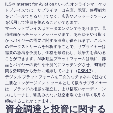
ILSやInternet for Aviationといったオンラインマーケッ
トプレイスでは、サプライヤーは在庫、認証、修理能力
をアピールできるだけでなく、広告やメッセージツール
を活用して注目を集めることができます。
マーケットプレイスはデータエンジンでもあります。見
積依頼からチャットメッセージまで、あらゆるやり取り
からバイヤーの需要に関する洞察が得られます。これら
のデータストリームを分析することで、サプライヤーは
需要の急増を予測し、価格を最適化し、競争力を高める
ことができます。AI駆動型プラットフォームは既に、部
品とバイヤーの要件を予測的にマッチングさせ、調達時
間を数時間から数分に短縮しています（
CBS42
）。
デジタル プラットフォームを二次的なチャネルではなく
主要なエンゲージメント ツールとして扱うサプライヤー
は、ブランドの権威を確立し、より幅広いオーディエン
スにリーチし、馴染みのない航空市場でより早く取引を
締結することができます。
資金調達と投資に関する