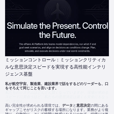
ミッションコントロール：ミッションクリティカ
ルな意思決定スピードを実現する高性能インテリ
ジェンス基盤
私が航空宇宙、製造業、建設業界で話をするどのリーダーも、口
をそろえて同じことを言います。
私たちのシステムはどんどん賢くなっていますが、現場が求める
スピードに見合うほど、私たちの意思決定は速くも安全にもなっ
ていません。
高い完全性が求められる環境では、
データ
と
意思決定
の間にある
ギャップこそがリスクの蓄積する場所になります。業務がより複
雑に、分散的に、そして時間に敏感になるにつれて、組織には単