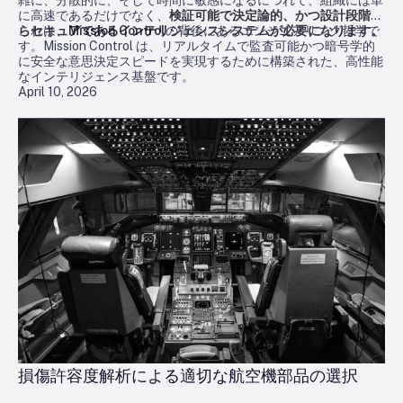
に高速であるだけでなく、
検証可能で決定論的、かつ設計段階か
らセキュアであるインテリジェンスシステムが必要になります。
これは、
Mission Control
の背後にあるエンジニアリング哲学で
す。Mission Control は、リアルタイムで監査可能かつ暗号学的
に安全な意思決定スピードを実現するために構築された、高性能
なインテリジェンス基盤です。
April 10, 2026
損傷許容度解析による適切な航空機部品の選択