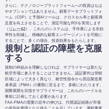
さらに、テクノロジープラットフォームへの投資はもは
やオプションではありません。顧客データプラットフォ
ーム（CDP）と予測AIツールは、クロスセル率と顧客満
足度を向上させることで、測定可能なROIを実現します
（
リレー42
）。これらのシステムは、手作業による非効
率性を削減し、積極的な顧客エンゲージメントを可能に
することで、多くの場合、投資効果をもたらします。
規制と認証の障壁を克服
する
規制の枠組みを理解しなければ、サプライヤーは新たな
航空市場に参入することはできません。認証要件は管轄
区域によって大きく異なり、耐空性指令から部品製造業
者承認（PMA）の書類に至るまで、多岐にわたります。
国際展開を目指すサプライヤーは、これらのハードルを
事前に計画しておく必要があります。
FAA-PMAの需要の近年の伸びは、代替認証経路が市場
の差別化要因となり得ることを示しています。運航事業