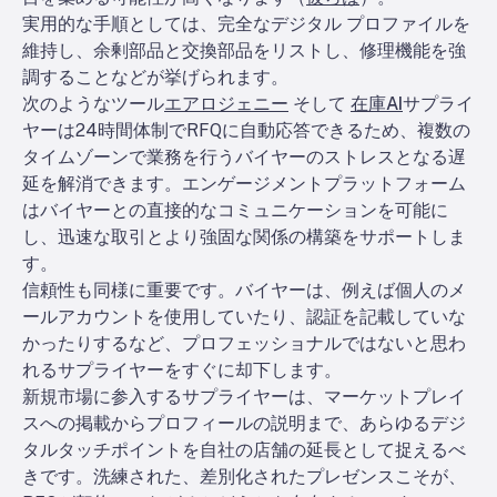
実用的な手順としては、完全なデジタル プロファイルを
維持し、余剰部品と交換部品をリストし、修理機能を強
調することなどが挙げられます。
次のようなツール
エアロジェニー
そして
在庫AI
サプライ
ヤーは24時間体制でRFQに自動応答できるため、複数の
タイムゾーンで業務を行うバイヤーのストレスとなる遅
延を解消できます。エンゲージメントプラットフォーム
はバイヤーとの直接的なコミュニケーションを可能に
し、迅速な取引とより強固な関係の構築をサポートしま
す。
信頼性も同様に重要です。バイヤーは、例えば個人のメ
ールアカウントを使用していたり、認証を記載していな
かったりするなど、プロフェッショナルではないと思わ
れるサプライヤーをすぐに却下します。
新規市場に参入するサプライヤーは、マーケットプレイ
スへの掲載からプロフィールの説明まで、あらゆるデジ
タルタッチポイントを自社の店舗の延長として捉えるべ
きです。洗練された、差別化されたプレゼンスこそが、