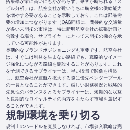
搭乗率が常に高いにもかかわらず、乗客が断られる「ス
ピル分析」は、航空会社が近いうちに航空機の供給能力
を増やす必要があることを示唆しており、これは部品需
要の増加につながります（
OAG
同様に、間接的な交通量
が多い未開拓の市場は、特に新興航空会社の拡張計画と
合致する場合、サプライヤーにとって未開拓の機会を示
している可能性があります。
長期的なブランドポジショニングも重要です。航空会社
は、すぐには利益を生まない路線でも、戦略的なイメー
ジ強化につながる路線を開設することがあります。これ
を予測できるサプライヤーは、早い段階で関係を構築
し、航空会社が運航を拡大する際に優先ベンダープール
の一員となることができます。厳しい財務状況と戦略的
先見性のバランスをとるサプライヤーは、短期的な収益
と長期的なロイヤルティの両方をもたらす市場を選択す
ることができます。
規制環境を乗り切る
規制上のハードルを克服しなければ、市場参入戦略は完