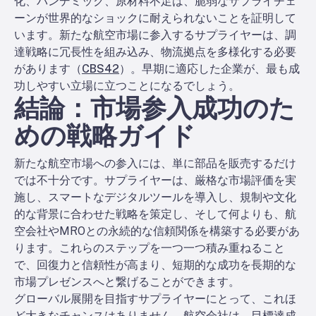
化、パンデミック、原材料不足は、脆弱なサプライチェ
ーンが世界的なショックに耐えられないことを証明して
います。新たな航空市場に参入するサプライヤーは、調
達戦略に冗長性を組み込み、物流拠点を多様化する必要
があります（
CBS42
）。早期に適応した企業が、最も成
功しやすい立場に立つことになるでしょう。
結論：市場参入成功のた
めの戦略ガイド
新たな航空市場への参入には、単に部品を販売するだけ
では不十分です。サプライヤーは、厳格な市場評価を実
施し、スマートなデジタルツールを導入し、規制や文化
的な背景に合わせた戦略を策定し、そして何よりも、航
空会社やMROとの永続的な信頼関係を構築する必要があ
ります。これらのステップを一つ一つ積み重ねること
で、回復力と信頼性が高まり、短期的な成功を長期的な
市場プレゼンスへと繋げることができます。
グローバル展開を目指すサプライヤーにとって、これほ
ど大きなチャンスはありません。航空会社は、目標達成