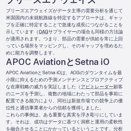
ブリーズエアウェイズがデータ主導の需要分析を通じて
米国国内の未就航路線を特定するアプローチは、ギャッ
プを正確に特定することで急速な成長につながることを
示しています（
OAG
サプライヤーの場合も同様の方法論
が適用されます。つまり、部品の需要が供給を常に上回
っている場所をマッピングし、そのギャップを埋めるた
めに能力を調整します。
APOC AviationとSetna iO
APOC AviationとSetna iOは、AOGのダウンタイムを最
小限に抑えるための予測メンテナンスとプロアクティブ
な在庫戦略の威力を実証しました（
アビトレーダー
顧客
のニーズを予測し、複数の地域にわたって部品を事前に
配置できる能力により、同社は新規市場での競争上の優
位性と通信事業者からの信頼を獲得しました。
これらの事例は、ある重要な真実を浮き彫りにしていま
す。それは、成功はデータに基づく洞察と運用の柔軟性
を融合させることにかかっているということです。分析