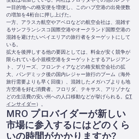
ー目的地への格安便を増便し、このハブ空港の出発便数
の増加を4桁台に押し上げた。
一方、アラスカ航空やアベロなどの航空会社は、混雑す
るサンフランシスコ国際空港やオークランド国際空港の
混雑を避けたいベイエリアの旅行者をターゲットにして
いる。
拡大を後押しする他の要因としては、料金が安く競争が
限られている小規模空港をターゲットとするアレジアン
ト、ブリーズ、フロンティアなどの格安航空会社の拡
大、パンデミック後の国内レジャー旅行のブーム（海外
旅行需要よりも早く回復）、混雑したメガハブよりも地
方空港を好む消費者、フロリダ、テキサス、アリゾナな
どの生活費の安い州への人口移動などが挙げられる。
CT
インサイダー
）。
MRO プロバイダーが新しい
市場に参入するにはどのくら
いの時間がかかりますか?