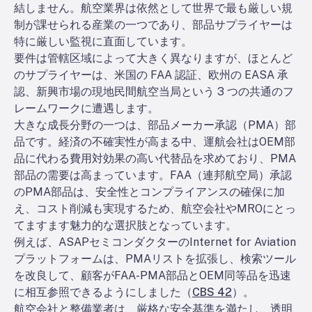
結しません。航空業界は依然として世界で最も厳しい規
制が課せられる産業の一つであり、部品サプライヤーは
特に厳しい監視に直面しています。
要件は管轄区域によって大きく異なりますが、ほとんど
のサプライヤーは、米国の FAA 認証、欧州の EASA 承
認、新興市場の現地民間航空当局という 3 つの共通のフ
レームワークに遭遇します。
大きな成長分野の一つは、部品メーカー承認（PMA）部
品です。経済の不確実性が高まる中、運航会社はOEM部
品に代わる費用対効果の高い代替品を求めており、PMA
部品の需要は高まっています。FAA（連邦航空局）承認
のPMA部品は、安全性とコンプライアンスの確保に加
え、コスト削減も実現するため、航空会社やMROにとっ
てますます魅力的な選択肢となっています。
例えば、ASAPセミコンダクターのInternet for Aviation
プラットフォームは、PMAリストを拡張し、検索ツール
を改良して、顧客がFAA-PMA部品とOEM同等品を迅速
に相互参照できるようにしました（
CBS 42
）。
航空会社と整備業者は、厳格な安全基準を満たし、透明