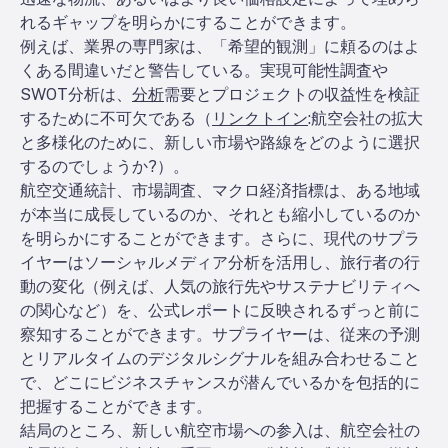
れるギャップを明らかにすることができます。
例えば、業界の専門家は、「希望的観測」に頼るのはよ
くある間違いだと警告している。実現可能性調査や
SWOT分析は、
分析
需要とプロジェクトの収益性を検証
するために不可欠である（
リンクトイン
:
航空会社の拡大
と多様化のために、新しい市場や路線をどのように選択
するのでしょうか?
）。
航空交通統計、市場調査、マクロ経済指標は、ある地域
が本当に成長しているのか、それとも縮小しているのか
を明らかにすることができます。さらに、現代のサプラ
イヤーはソーシャルメディア分析を活用し、旅行者の行
動の変化（例えば、人気の旅行先やサステナビリティへ
の関心など）を、公式レポートに反映されるずっと前に
察知することができます。サプライヤーは、従来の予測
とリアルタイムのデジタルシグナルを組み合わせること
で、どこにビジネスチャンスが潜んでいるかを包括的に
把握することができます。
結局のところ、新しい航空市場への参入は、航空会社の