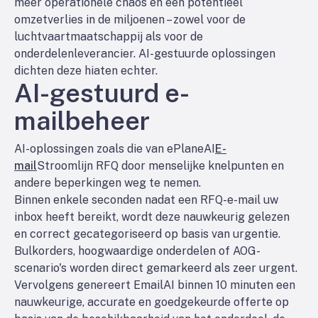
meer operationele chaos en een potentieel
omzetverlies in de miljoenen – zowel voor de
luchtvaartmaatschappij als voor de
onderdelenleverancier. AI-gestuurde oplossingen
dichten deze hiaten echter.
AI-gestuurd e-
mailbeheer
AI-oplossingen zoals die van ePlaneAI
E-
mail
Stroomlijn RFQ door menselijke knelpunten en
andere beperkingen weg te nemen.
Binnen enkele seconden nadat een RFQ-e-mail uw
inbox heeft bereikt, wordt deze nauwkeurig gelezen
en correct gecategoriseerd op basis van urgentie.
Bulkorders, hoogwaardige onderdelen of AOG-
scenario's worden direct gemarkeerd als zeer urgent.
Vervolgens genereert EmailAI binnen 10 minuten een
nauwkeurige, accurate en goedgekeurde offerte op