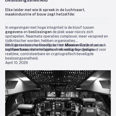
Elke leider met wie ik spreek in de luchtvaart,
maakindustrie of bouw zegt hetzelfde:
Onze systemen worden slimmer, maar onze beslissingen worden
niet sneller of veiliger in het tempo dat de operaties vereisen.
In omgevingen met hoge integriteit is de kloof tussen
gegevens
en
beslissingen
de plek waar risico’s zich
opstapelen. Naarmate operaties complexer, meer verspreid en
tijdkritischer worden, hebben organisaties
intelligentesystemen nodig die niet alleen snel zijn, maar ook
Dit is de technische filosofie achter
Mission Control
, onze
verifieerbaar, deterministisch en veilig-by-design.
high‑performance intelligence‑infrastructuur, gebouwd voor
realtime, controleerbare en cryptografisch beveiligde
beslissingssnelheid.
April 10, 2026