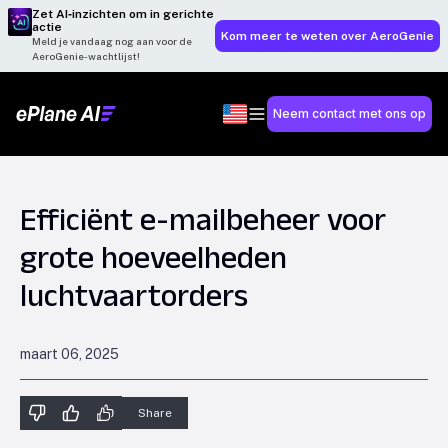
Zet AI‑inzichten om in gerichte
actie
Kom meer te weten over AeroGenie
Meld je vandaag nog aan voor de
AeroGenie-wachtlijst!
Neem contact met ons op
Efficiënt e-mailbeheer voor
grote hoeveelheden
luchtvaartorders
maart 06, 2025
Share