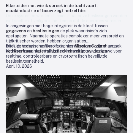
Elke leider met wie ik spreek in de luchtvaart,
maakindustrie of bouw zegt hetzelfde:
Onze systemen worden slimmer, maar onze beslissingen worden
niet sneller of veiliger in het tempo dat de operaties vereisen.
In omgevingen met hoge integriteit is de kloof tussen
gegevens
en
beslissingen
de plek waar risico’s zich
opstapelen. Naarmate operaties complexer, meer verspreid en
tijdkritischer worden, hebben organisaties
intelligentesystemen nodig die niet alleen snel zijn, maar ook
Dit is de technische filosofie achter
Mission Control
, onze
verifieerbaar, deterministisch en veilig-by-design.
high‑performance intelligence‑infrastructuur, gebouwd voor
realtime, controleerbare en cryptografisch beveiligde
beslissingssnelheid.
April 10, 2026