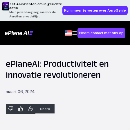
Zet AI‑inzichten om in gerichte
actie
Kom meer te weten over AeroGenie
Meld je vandaag nog aan voor de
AeroGenie-wachtlijst!
Neem contact met ons op
ePlaneAI: Productiviteit en
innovatie revolutioneren
maart 06, 2024
Share