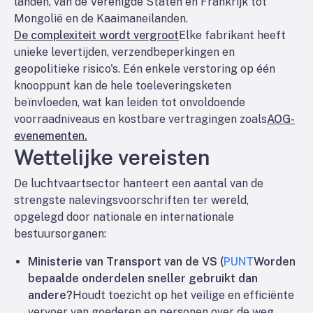
landen, van de Verenigde Staten en Frankrijk tot
Mongolië en de Kaaimaneilanden.
De complexiteit wordt vergroot
Elke fabrikant heeft
unieke levertijden, verzendbeperkingen en
geopolitieke risico's. Eén enkele verstoring op één
knooppunt kan de hele toeleveringsketen
beïnvloeden, wat kan leiden tot onvoldoende
voorraadniveaus en kostbare vertragingen zoals
AOG-
evenementen.
Wettelijke vereisten
De luchtvaartsector hanteert een aantal van de
strengste nalevingsvoorschriften ter wereld,
opgelegd door nationale en internationale
bestuursorganen:
Ministerie van Transport van de VS (
PUNT
Worden
bepaalde onderdelen sneller gebruikt dan
andere?
Houdt toezicht op het veilige en efficiënte
vervoer van goederen en personen over de weg,