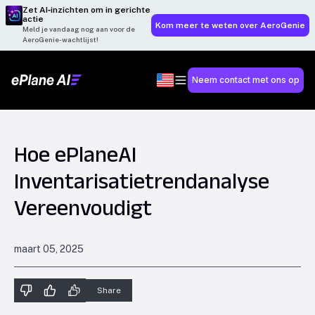
Zet AI‑inzichten om in gerichte
actie
Kom meer te weten over AeroGenie
Meld je vandaag nog aan voor de
AeroGenie-wachtlijst!
Neem contact met ons op
Hoe ePlaneAI
Inventarisatietrendanalyse
Vereenvoudigt
maart 05, 2025
Share