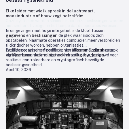
Elke leider met wie ik spreek in de luchtvaart,
maakindustrie of bouw zegt hetzelfde:
Onze systemen worden slimmer, maar onze beslissingen worden
niet sneller of veiliger in het tempo dat de operaties vereisen.
In omgevingen met hoge integriteit is de kloof tussen
gegevens
en
beslissingen
de plek waar risico’s zich
opstapelen. Naarmate operaties complexer, meer verspreid en
tijdkritischer worden, hebben organisaties
intelligentesystemen nodig die niet alleen snel zijn, maar ook
Dit is de technische filosofie achter
Mission Control
, onze
verifieerbaar, deterministisch en veilig-by-design.
high‑performance intelligence‑infrastructuur, gebouwd voor
realtime, controleerbare en cryptografisch beveiligde
beslissingssnelheid.
April 10, 2026