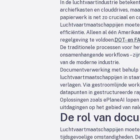
In de luchtvaartindustrie beteke
archiefkasten en clouddrives, maar
papierwerk is net zo cruciaal en c
Luchtvaartmaatschappijen moeten
efficiëntie. Alleen al één Amerik
regelgeving te voldoen.
DOT- en FA
De traditionele processen voor h
onsamenhangende workflows – zijn 
van de moderne industrie.
Documentverwerking met behulp van
luchtvaartmaatschappijen in staa
verlagen. Via gestroomlijnde wor
datapunten in gestructureerde ra
Oplossingen zoals ePlaneAI lopen 
uitdagingen op het gebied van nale
De rol van doc
Luchtvaartmaatschappijen moeten
tijdsgevoelige omstandigheden. De