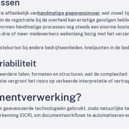
essen
s afhankelijk van
handmatige gegevensinvoer
, wat zowel ti
n de registratie bij de overheid kan ernstige gevolgen hebb
n, vormen handmatige processen nog steeds een enorme kost
jn drie of meer medewerkers wekenlang bezig met het verza
lstekorten bij andere bedrijfseenheden, knelpunten in de bed
iabiliteit
erdere talen, formaten en structuren, wat de complexiteit 
tie vergroot het risico op verkeerde interpretatie of vertra
umentverwerking?
 geavanceerde technologieën gebruikt, zoals natuurlijke t
erkenning (OCR), om documentworkflows te automatiseren en