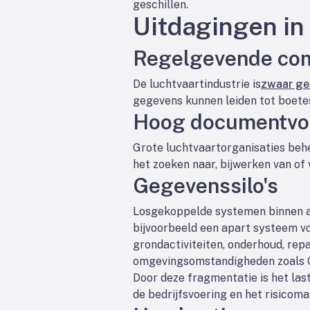
geschillen.
Uitdagingen in
Regelgevende com
De luchtvaartindustrie is
zwaar ge
gegevens kunnen leiden tot boetes
Hoog documentv
Grote luchtvaartorganisaties beh
het zoeken naar, bijwerken van of
Gegevenssilo's
Losgekoppelde systemen binnen a
bijvoorbeeld een apart systeem vo
grondactiviteiten, onderhoud, repa
omgevingsomstandigheden zoals C2
Door deze fragmentatie is het las
de bedrijfsvoering en het risico