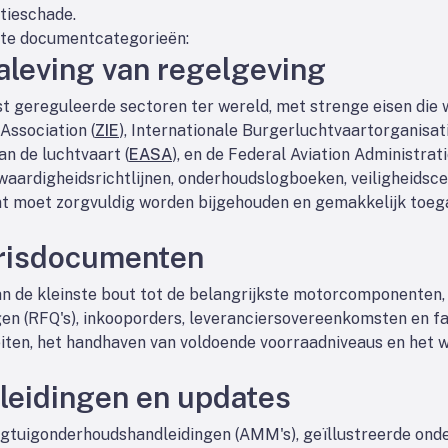
tieschade.
kste documentcategorieën:
aleving van regelgeving
st gereguleerde sectoren ter wereld, met strenge eisen die
Association (
ZIE
), Internationale Burgerluchtvaartorganisati
an de luchtvaart (
EASA
), en de Federal Aviation Administrati
ardigheidsrichtlijnen, onderhoudslogboeken, veiligheidscer
 moet zorgvuldig worden bijgehouden en gemakkelijk toegank
arisdocumenten
an de kleinste bout tot de belangrijkste motorcomponenten, 
n (RFQ's), inkooporders, leveranciersovereenkomsten en fac
eiten, het handhaven van voldoende voorraadniveaus en het 
leidingen en updates
gtuigonderhoudshandleidingen (AMM's), geïllustreerde onde