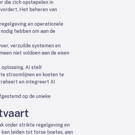
 die zich opstapelen in
bevordert. Het beheren van
egelgeving en operationele
r nodig hebben om aan de
oer, verzuilde systemen en
emeen niet voldoen aan de eisen
oplossing. AI stelt
te stroomlijnen en kosten te
raheert en integreert AI
afgestemd op de unieke
tvaart
 onder strikte regelgeving en
kan leiden tot forse boetes, aan