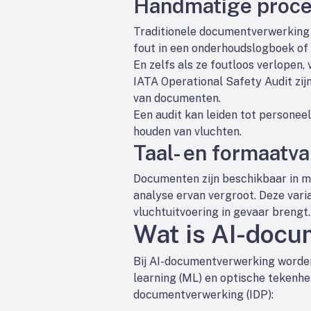
Handmatige proc
Traditionele documentverwerking i
fout in een onderhoudslogboek of i
En zelfs als ze foutloos verlope
IATA Operational Safety Audit zi
van documenten.
Een audit kan leiden tot personee
houden van vluchten.
Taal- en formaatvar
Documenten zijn beschikbaar in me
analyse ervan vergroot. Deze varia
vluchtuitvoering in gevaar brengt.
Wat is AI-doc
Bij AI-documentverwerking worden
learning (ML) en optische tekenh
documentverwerking (IDP):