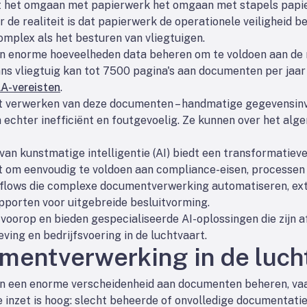
nt het omgaan met papierwerk het omgaan met stapels papier
 de realiteit is dat papierwerk de operationele veiligheid 
omplex als het besturen van vliegtuigen.
 enorme hoeveelheden data beheren om te voldoen aan de r
aans vliegtuig kan tot 7500 pagina's aan documenten per jaa
A-vereisten
.
et verwerken van deze documenten – handmatige gegevensinv
echter inefficiënt en foutgevoelig. Ze kunnen over het alg
 kunstmatige intelligentie (AI) biedt een transformatieve 
t om eenvoudig te voldoen aan compliance-eisen, processen 
kflows die complexe documentverwerking automatiseren, ext
pporten voor uitgebreide besluitvorming.
voorop en bieden gespecialiseerde AI-oplossingen die zijn 
ving en bedrijfsvoering in de luchtvaart.
umentverwerking in de luch
 een enorme verscheidenheid aan documenten beheren, vaak
 inzet is hoog: slecht beheerde of onvolledige documentatie 