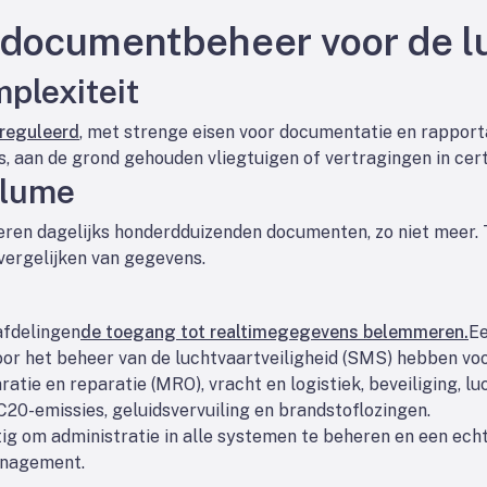
 documentbeheer voor de l
plexiteit
reguleerd
, met strenge eisen voor documentatie en rapport
, aan de grond gehouden vliegtuigen of vertragingen in cert
olume
eren dagelijks honderdduizenden documenten, zo niet meer.
 vergelijken van gegevens.
fdelingen
de toegang tot realtimegegevens belemmeren.
Ee
or het beheer van de luchtvaartveiligheid (SMS) hebben voo
ratie en reparatie (MRO), vracht en logistiek, beveiliging, l
0-emissies, geluidsvervuiling en brandstoflozingen.
tig om administratie in alle systemen te beheren en een ech
management.