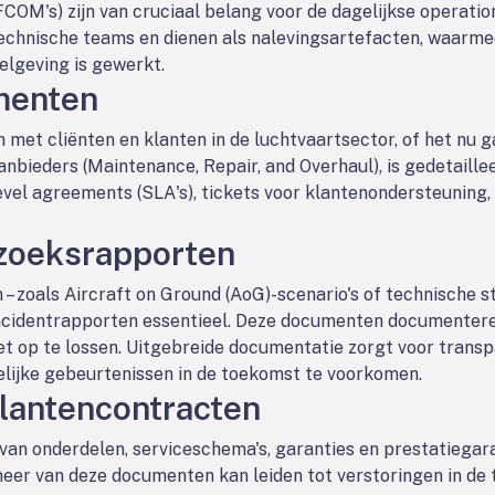
OM's) zijn van cruciaal belang voor de dagelijkse operatio
hnische teams en dienen als nalevingsartefacten, waarmee
gelgeving is gewerkt.
menten
 met cliënten en klanten in de luchtvaartsector, of het nu
bieders (Maintenance, Repair, and Overhaul), is gedetaille
level agreements (SLA's), tickets voor klantenondersteuning
rzoeksrapporten
 zoals Aircraft on Ground (AoG)-scenario's of technische sto
ncidentrapporten essentieel. Deze documenten documentere
t op te lossen. Uitgebreide documentatie zorgt voor transp
elijke gebeurtenissen in de toekomst te voorkomen.
klantencontracten
an onderdelen, serviceschema's, garanties en prestatiegar
eer van deze documenten kan leiden tot verstoringen in de 