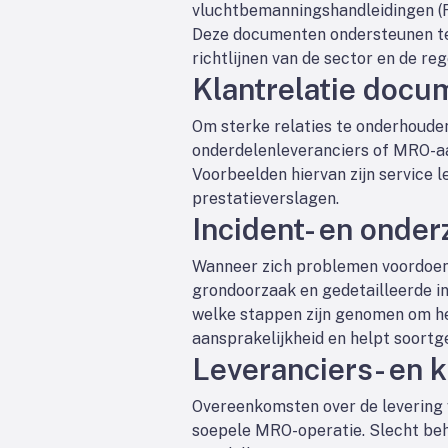
vluchtbemanningshandleidingen (FC
Deze documenten ondersteunen tec
richtlijnen van de sector en de re
Klantrelatie docu
Om sterke relaties te onderhouden
onderdelenleveranciers of MRO-aan
Voorbeelden hiervan zijn service 
prestatieverslagen.
Incident- en onde
Wanneer zich problemen voordoen –
grondoorzaak en gedetailleerde i
welke stappen zijn genomen om he
aansprakelijkheid en helpt soortg
Leveranciers- en 
Overeenkomsten over de levering v
soepele MRO-operatie. Slecht beh