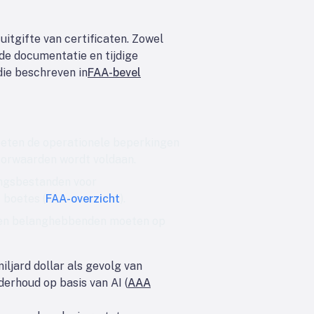
uitgifte van certificaten. Zowel
rde documentatie en tijdige
die beschreven in
FAA-bevel
oeten de operationele beperkingen
oorwaarden wordt voldaan.
ingsbestanden voor
 boetes (
FAA-overzicht
).
d en belanghebbenden moeten op
ljard dollar als gevolg van
erhoud op basis van AI (
AAA