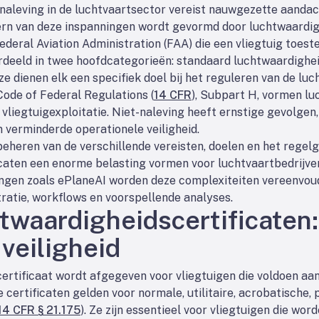
naleving in de luchtvaartsector vereist nauwgezette aandac
ern van deze inspanningen wordt gevormd door luchtwaardigh
eral Aviation Administration (FAA) die een vliegtuig toes
rdeeld in twee hoofdcategorieën: standaard luchtwaardighei
e dienen elk een specifiek doel bij het reguleren van de luch
Code of Federal Regulations (
14 CFR
), Subpart H, vormen lu
vliegtuigexploitatie. Niet-naleving heeft ernstige gevolgen,
n verminderde operationele veiligheid.
 beheren van de verschillende vereisten, doelen en het regel
caten een enorme belasting vormen voor luchtvaartbedrijve
singen zoals ePlaneAI worden deze complexiteiten vereenvou
ratie, workflows en voorspellende analyses.
twaardigheidscertificaten
veiligheid
rtificaat wordt afgegeven voor vliegtuigen die voldoen aa
ertificaten gelden voor normale, utilitaire, acrobatische, 
14 CFR § 21.175
). Ze zijn essentieel voor vliegtuigen die wor