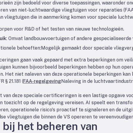
rieën zijn bedoeld voor diverse toepassingen, waaronder on
ren van niet-luchtwaardige vliegtuigen voor reparaties (FA
n vliegtuigen die in aanmerking komen voor speciale luchtwa
orpen voor R&D of het testen van nieuwe technologieën.
uik
: Omvat landbouwvoertuigen of andere gespecialiseerde 
ationele behoeften
:Mogelijk gemaakt door speciale vliegver
iceringen gaan vaak gepaard met extra beperkingen om veil
uigen kunnen bijvoorbeeld beperkingen hebben op hun opera
. Het niet naleven van deze operationele beperkingen kan l
 § 21.181 (
FAA-regelgeving
Naleving in de luchtvaartindus
 van deze speciale certificeringen is een lastige opgave vo
toezicht op de regelgeving vereisen. AI speelt een transfo
n, operationele risico's proactief te signaleren en de uitgi
se vliegtuigen die binnen de VS opereren te vereenvoudigen
 bij het beheren van