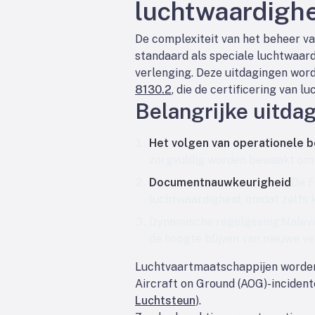
luchtwaardighe
De complexiteit van het beheer van
standaard als speciale luchtwaard
verlenging. Deze uitdagingen word
8130.2
, die de certificering van 
Belangrijke uitdag
Het volgen van operationele 
zorgvuldig worden bewaakt om 
Documentnauwkeurigheid
De F
luchtwaardigheid, omdat zelfs 
Dynamische regelgeving
:Nalev
de hoogte blijven van nieuwe ve
Luchtvaartmaatschappijen worden w
Aircraft on Ground (AOG)-incident
Luchtsteun
).