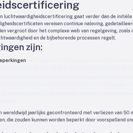
idscertificering
 luchtwaardigheidscertificering gaat verder dan de initiële 
igheidscertificaten vereisen continue naleving, gedetaillee
en vergroot door het complexe web van regelgeving, zoals 
luchtwaardigheid en de bijbehorende processen regelt.
ingen zijn:
beperkingen
:Voor speciale luchtwaardigheidscertificaten m
te garanderen dat aan de door de FAA verplicht gestelde v
AA vereist een nauwkeurige beoordeling van alle certificer
kleine onnauwkeurigheden kunnen leiden tot vertragingen of
ing van regelgeving in de luchtvaart verandert voortduren
reisten.
ereldwijd jaarlijks geconfronteerd met verliezen van 50 mi
en, die zouden kunnen worden beperkt door voorspellend ond