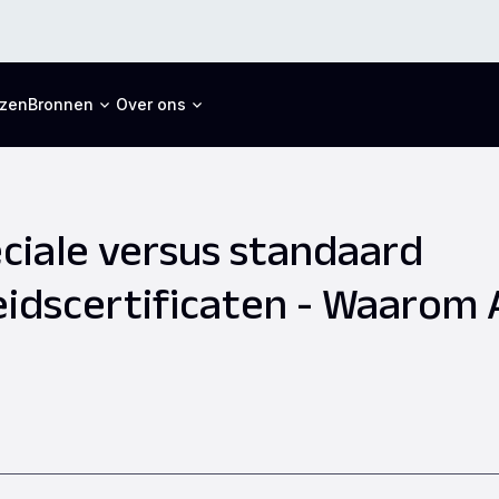
jzen
Bronnen
Over ons
ciale versus standaard
dscertificaten - Waarom AI