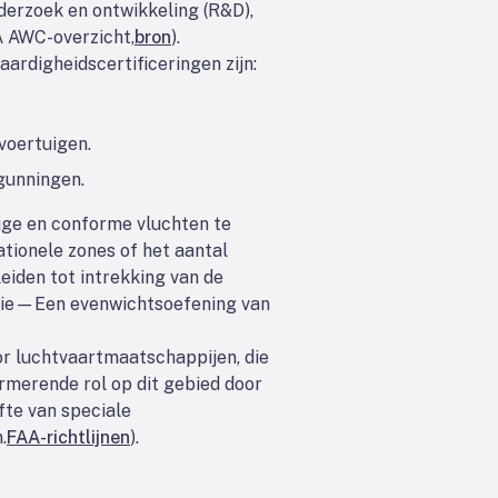
derzoek en ontwikkeling (R&D),
A AWC-overzicht,
bron
).
ardigheidscertificeringen zijn:
voertuigen.
gunningen.
ige en conforme vluchten te
tionele zones of het aantal
eiden tot intrekking van de
trie—Een evenwichtsoefening van
or luchtvaartmaatschappijen, die
rmerende rol op dit gebied door
fte van speciale
.
FAA-richtlijnen
).