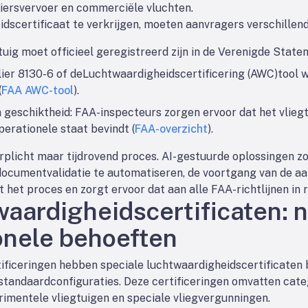
giersvervoer en commerciële vluchten.
dscertificaat te verkrijgen, moeten aanvragers verschillen
gtuig moet officieel geregistreerd zijn in de Verenigde Staten
ier 8130-6 of de
Luchtwaardigheidscertificering (AWC)
tool 
(
FAA AWC-tool
).
n geschiktheid
: FAA-inspecteurs zorgen ervoor dat het vlie
perationele staat bevindt (
FAA-overzicht
).
erplicht maar tijdrovend proces. AI-gestuurde oplossingen z
documentvalidatie te automatiseren, de voortgang van de aa
t het proces en zorgt ervoor dat aan alle FAA-richtlijnen in 
waardigheidscertificaten: 
onele behoeften
tificeringen hebben speciale luchtwaardigheidscertificaten
-standaardconfiguraties. Deze certificeringen omvatten cate
erimentele vliegtuigen en speciale vliegvergunningen.