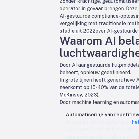
Zonder krachtige, geautomatisee
operator in gevaar brengen. Deze 
AI-gestuurde compliance-oplossin
vergelijking met traditionele met
studie uit 2022
over AI-gestuurde 
Waarom AI belan
luchtwaardigh
Door AI aangestuurde hulpmiddele
beheert, opnieuw gedefinieerd.
In grote lijnen heeft generatieve A
neerkomt op 15-40% van de totale
McKinsey, 2023
).
Door machine learning en automati
Automatisering van repetitiev
bijhouden van documentatie,
he
Applicant Portal al het online 
valideren aan de hand van de FAA