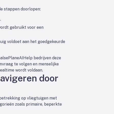
de stappen doorlopen:
.
wordt gebruikt voor een
gtuig voldoet aan het goedgekeurde
oals
ePlaneAI
Help bedrijven deze
nvraag te volgen en menselijke
realtime wordt voldaan.
navigeren door
 betrekking op vliegtuigen met
gorieën zoals primaire, beperkte