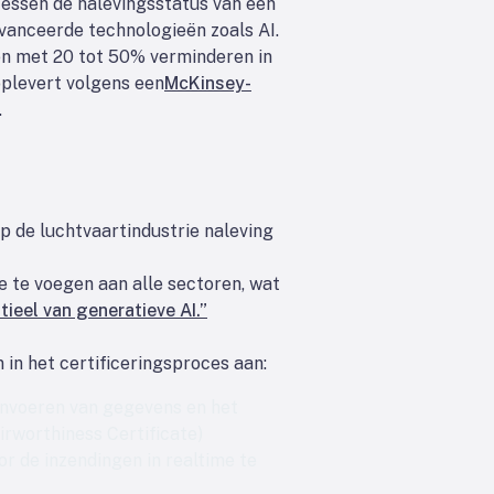
essen de nalevingsstatus van een
vanceerde technologieën zoals AI.
en met 20 tot 50% verminderen in
oplevert volgens een
McKinsey-
.
 de luchtvaartindustrie naleving
toe te voegen aan alle sectoren, wat
ieel van generatieve AI.”
in het certificeringsproces aan:
 invoeren van gegevens en het
irworthiness Certificate)
r de inzendingen in realtime te