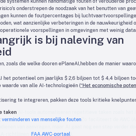
rde systemen kunnen handmatige fouten of verouderde proc
risico's onderstrepen de noodzaak van het benutten van gea
gen kunnen de foutpercentages bij luchtvaartvoorspelling
hoden, wat aanzienlijke verbeteringen in de nauwkeurigheid 
operationele voorspellingen in omgevingen met weinig data
grijk is bij naleving van
eid
n, zoals die welke door
en ePlaneAI,
hebben de manier waarop
I het potentieel om jaarlijks $ 2,6 biljoen tot $ 4,4 biljoen 
 waarde van alle AI-technologieën (
“Het economische potent
sering te integreren, pakken deze tools kritieke knelpunten 
e taken
:AI-tools automatiseren repetitieve taken zoals het
t verminderen van menselijke fouten
Zo faciliteert de AWC (A
indienen van aanvragen, maar AI gaat nog een stap verder doo
-richtlijnen (
FAA AWC-portaal
).