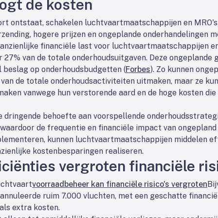
ogt de kosten
ort ontstaat, schakelen luchtvaartmaatschappijen en MRO
verzending, hogere prijzen en ongeplande onderhandelingen m
anzienlijke financiële last voor luchtvaartmaatschappijen e
r 27% van de totale onderhoudsuitgaven. Deze ongeplande g
l beslag op onderhoudsbudgetten (
Forbes
). Zo kunnen onge
van de totale onderhoudsactiviteiten uitmaken, maar ze kunn
tmaken vanwege hun verstorende aard en de hoge kosten di
e dringende behoefte aan voorspellende onderhoudsstrateg
, waardoor de frequentie en financiële impact van ongeplan
plementeren, kunnen luchtvaartmaatschappijen middelen eff
zienlijke kostenbesparingen realiseren.
ciënties vergroten financiële ris
luchtvaart
voorraadbeheer kan financiële risico's vergroten
Bi
 annuleerde ruim 7.000 vluchten, met een geschatte financië
als extra kosten.