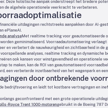
er. Deze holistische aanpak onderstreept het bredere poten
en de algehele operationele veerkracht te verbeteren.
oorraadoptimalisatie
financiële uitdagingen rechtstreeks aanpakken door AI-gest
an ePlaneAI.
ende analyse
Met realtime tracking voor geautomatiseerde o
n worden geminimaliseerd. Voorraadautomatisering verlaagt
r en verbetert de nauwkeurigheid en zichtbaarheid in de g
voorspellende analyses, realtime tracking en dynamische 
 creëren ook kansen voor winstgevendheid en operationele ve
verstap te maken, kan de ROI van geautomatiseerd voorraadb
aard, een verbeterde inzetbaarheid van het wagenpark en ee
ragingen door ontbrekende voor
e bedrijfsvoering en leidt tot kostbare vertragingen en ine
onlangs geconfronteerd met een grote operationele uitdagi
olls-Royce Trent 1000-motoren
gebruikt in de Boeing 787 D