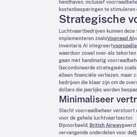
handhaven, inclusief voorraadbehe
kostenbesparingen te stimuleren 
Strategische v
Luchtvaartbedrijven kunnen deze 
implementeren zoals
Voorraad AI
v
Inventaris AI integreert
voorspell
waardoor zowel over- als tekorte
gaan met handmatig voorraadbehee
Gecombineerde strategieën zoals 
alleen financiële verliezen, maar
bedrijven die klaar zijn om de o
dollars die jaarlijks worden besp
Minimaliseer vert
Slecht voorraadbeheer verstoort d
voor de gehele luchtvaartsector.
Bijvoorbeeld,
British Airways
werd 
vervangende onderdelen voor de
R