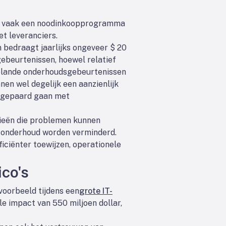
's vaak een noodinkoopprogramma
et leveranciers.
n bedraagt jaarlijks ongeveer $ 20
ebeurtenissen, hoewel relatief
plande onderhoudsgebeurtenissen
en wel degelijk een aanzienlijk
e gepaard gaan met
ieën die problemen kunnen
d onderhoud worden verminderd.
iciënter toewijzen, operationele
ico's
jvoorbeeld tijdens een
grote IT-
le impact van 550 miljoen dollar,