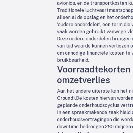
avionica, en de transportkosten ku
Traditionele luchtvaartmaatschapp
alleen al de opslag en het onderh
'oudere onderdelen', een term die 
vaak worden gebruikt vanwege vlo
Deze oudere onderdelen brengen ex
van tijd waarde kunnen verliezen 
om onnodige financiële kosten t
bruikbaarheid.
Voorraadtekorten 
omzetverlies
Aan het andere uiterste kan het n
Ground),
De kosten hiervan worden
geplande onderhoudscyclus vertra
In een spraakmakende zaak hield 
onderhoudsvertragingen die werde
downtime bedroegen 280 miljoen d