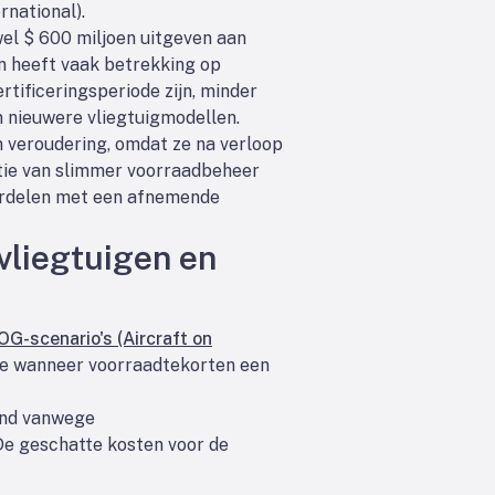
rnational).
wel $ 600 miljoen uitgeven aan
en heeft vaak betrekking op
rtificeringsperiode zijn, minder
 nieuwere vliegtuigmodellen.
n veroudering, omdat ze na verloop
ntie van slimmer voorraadbeheer
erdelen met een afnemende
vliegtuigen en
OG-scenario's (Aircraft on
toe wanneer voorraadtekorten een
ond vanwege
De geschatte kosten voor de