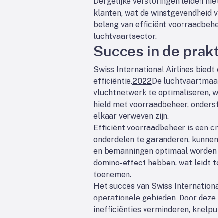
Dergelijke verstoringen leiden nie
klanten, wat de winstgevendheid v
belang van efficiënt voorraadbehee
luchtvaartsector.
Succes in de prakt
Swiss International Airlines bied
efficiëntie.
2022
De luchtvaartmaat
vluchtnetwerk te optimaliseren, w
hield met voorraadbeheer, onders
elkaar verweven zijn.
Efficiënt voorraadbeheer is een c
onderdelen te garanderen, kunnen
en bemanningen optimaal worden i
domino-effect hebben, wat leidt t
toenemen.
Het succes van Swiss Internation
operationele gebieden. Door deze
inefficiënties verminderen, knelp