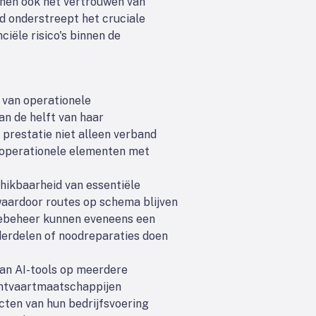
ijnen ook het vertrouwen van
d onderstreept het cruciale
iële risico's binnen de
 van operationele
n de helft van haar
 prestatie niet alleen verband
 operationele elementen met
chikbaarheid van essentiële
waardoor routes op schema blijven
tebeheer kunnen eveneens een
nderdelen of noodreparaties doen
van AI-tools op meerdere
chtvaartmaatschappijen
cten van hun bedrijfsvoering