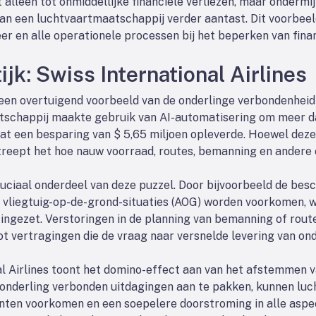
t alleen tot onmiddellijke financiële verliezen, maar onderm
an een luchtvaartmaatschappij verder aantast. Dit voorbeel
r en alle operationele processen bij het beperken van financ
ijk: Swiss International Airlines
t een overtuigend voorbeeld van de onderlinge verbondenheid
schappij maakte gebruik van AI-automatisering om meer da
at een besparing van $ 5,65 miljoen opleverde. Hoewel deze
treept het hoe nauw voorraad, routes, bemanning en andere
ruciaal onderdeel van deze puzzel. Door bijvoorbeeld de bes
 vliegtuig-op-de-grond-situaties (AOG) worden voorkomen, 
ngezet. Verstoringen in de planning van bemanning of rou
ot vertragingen die de vraag naar versnelde levering van o
al Airlines toont het domino-effect aan van het afstemmen 
 onderling verbonden uitdagingen aan te pakken, kunnen lu
unten voorkomen en een soepelere doorstroming in alle aspe