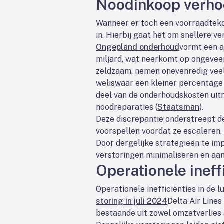
Noodinkoop verho
Wanneer er toch een voorraadtek
in. Hierbij gaat het om snellere 
Ongepland onderhoud
vormt een a
miljard, wat neerkomt op ongevee
zeldzaam, nemen onevenredig vee
weliswaar een kleiner percentage 
deel van de onderhoudskosten ui
noodreparaties (
Staatsman
).
Deze discrepantie onderstreept d
voorspellen voordat ze escaleren
Door dergelijke strategieën te im
verstoringen minimaliseren en aan
Operationele ineffi
Operationele inefficiënties in de 
storing in juli 2024
Delta Air Lines
bestaande uit zowel omzetverlies 