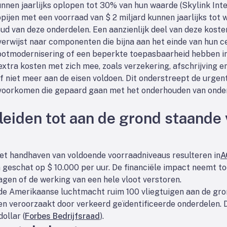
nnen jaarlijks oplopen tot 30% van hun waarde (Skylink Inte
ijen met een voorraad van $ 2 miljard kunnen jaarlijks tot 
oud van deze onderdelen. Een aanzienlijk deel van deze kost
verwijst naar componenten die bijna aan het einde van hun ce
otmodernisering of een beperkte toepasbaarheid hebben in
tra kosten met zich mee, zoals verzekering, afschrijving e
of niet meer aan de eisen voldoen. Dit onderstreept de urge
e voorkomen die gepaard gaan met het onderhouden van ond
leiden tot aan de grond staande 
iet handhaven van voldoende voorraadniveaus resulteren in
A
 geschat op $ 10.000 per uur. De financiële impact neemt 
gen of de werking van een hele vloot verstoren.
de Amerikaanse luchtmacht ruim 100 vliegtuigen aan de gr
n veroorzaakt door verkeerd geïdentificeerde onderdelen. 
ollar (
Forbes Bedrijfsraad
).