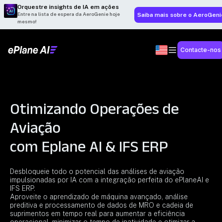
Orquestre insights de IA em ações
Entre na lista de espera da AeroGenie hoje
Saiba mais sobre o AeroGeni
mesmo!
Contacte-nos
Otimizando Operações de
Aviação
com Eplane AI & IFS ERP
Desbloqueie todo o potencial das análises de aviação
impulsionadas por IA com a integração perfeita do ePlaneAI e
IFS ERP.
Aproveite o aprendizado de máquina avançado, análise
preditiva e processamento de dados de MRO e cadeia de
suprimentos em tempo real para aumentar a eficiência