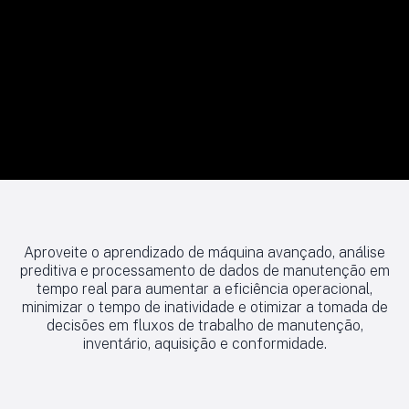
Aproveite o aprendizado de máquina avançado, análise
preditiva e processamento de dados de manutenção em
tempo real para aumentar a eficiência operacional,
minimizar o tempo de inatividade e otimizar a tomada de
decisões em fluxos de trabalho de manutenção,
inventário, aquisição e conformidade.