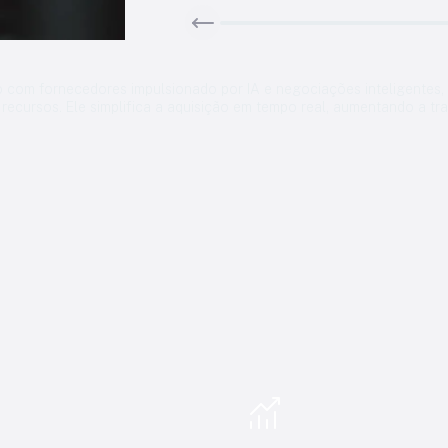
o com fornecedores impulsionado por IA e negociações inteligentes, 
recursos. Ele simplifica a aquisição em tempo real, aumentando a tr