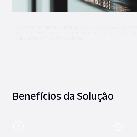
Ao automatizar tarefas rotineiras de aquisição como o contat
melhora a velocidade e a eficiência de custos na obtenção de 
colaboração com os fornecedores.
Benefícios da Solução