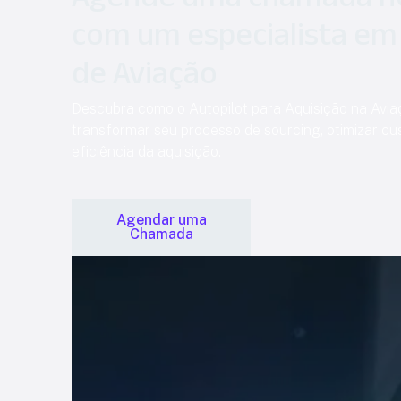
com um especialista em
de Aviação
Descubra como o Autopilot para Aquisição na Avi
transformar seu processo de sourcing, otimizar cu
eficiência da aquisição.
Agendar uma
Chamada