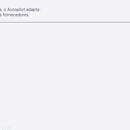
, o Autopilot adapta-
os fornecedores.
oje