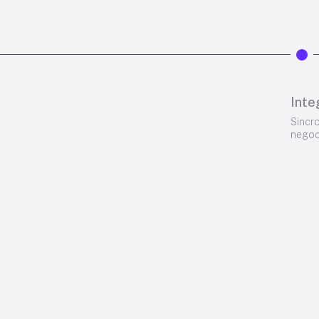
Inte
Sincr
negoc