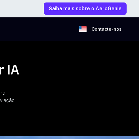
Saiba mais sobre o AeroGenie
Contacte-nos
 IA
ara
aviação