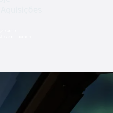
 Aquisições
ação pode
stos e melhorar a