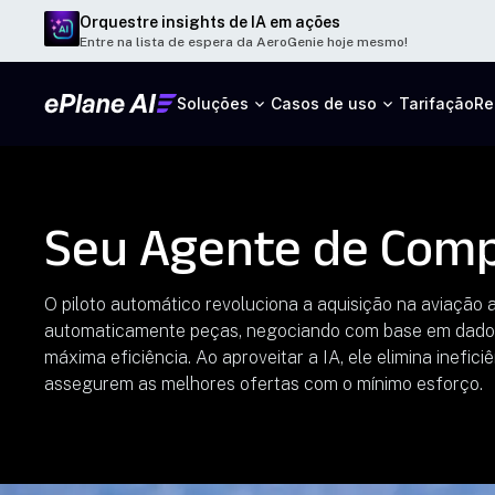
Orquestre insights de IA em ações
Entre na lista de espera da AeroGenie hoje mesmo!
Soluções
Casos de uso
Tarifação
Re
Seu Agente de Compr
O piloto automático revoluciona a aquisição na aviação
automaticamente peças, negociando com base em dados 
máxima eficiência. Ao aproveitar a IA, ele elimina inefi
assegurem as melhores ofertas com o mínimo esforço.