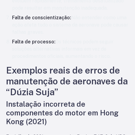
evoluem rapidamente; treinamento desatualizado
pode resultar em manutenção inadequada.
Falta de conscientização:
Não entender como uma
ação afeta todo o sistema da aeronave pode causar
falhas graves.
Falta de processo:
Os técnicos podem seguir
soluções alternativas informais em vez de
procedimentos oficiais, aumentando o risco.
Exemplos reais de erros de
manutenção de aeronaves da
“Dúzia Suja”
Instalação incorreta de
componentes do motor em Hong
Kong (2021)