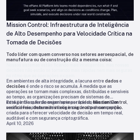
Mission Control: Infraestrutura de Inteligência
de Alto Desempenho para Velocidade Crítica na
Tomada de Decisões
Todo líder com quem converso nos setores aeroespacial, de
manufatura ou de construção diz a mesma coisa:
Nossos sistemas estão ficando mais inteligentes, mas nossas
decisões não estão se tornando mais rápidas nem mais seguras
no ritmo que as operações exigem.
Em ambientes de alta integridade, a lacuna entre
dados
e
decisões
é onde o risco se acumula. À medida que as
operações se tornam mais complexas, distribuídas e sensíveis
ao tempo, as organizações precisam de sistemas de
inteligência que não sejam apenas rápidos, mas também
Esta é a filosofia de engenharia por trás do
Mission Control
,
verificáveis, determinísticos e seguros por concepção.
nossa infraestrutura de inteligência de alto desempenho,
criada para oferecer velocidade de decisão em tempo real,
auditável e com segurança criptográfica.
April 10, 2026