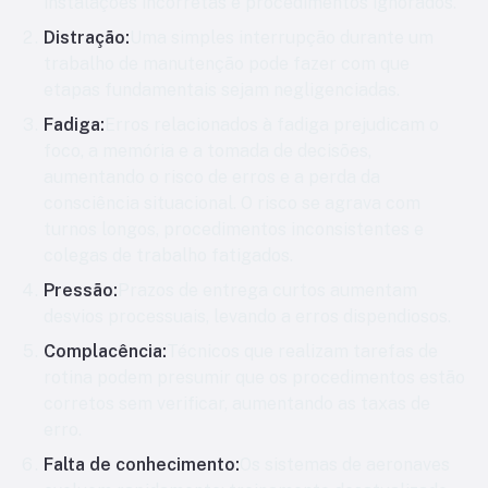
instalações incorretas e procedimentos ignorados.
Distração:
Uma simples interrupção durante um
trabalho de manutenção pode fazer com que
etapas fundamentais sejam negligenciadas.
Fadiga:
Erros relacionados à fadiga prejudicam o
foco, a memória e a tomada de decisões,
aumentando o risco de erros e a perda da
consciência situacional. O risco se agrava com
turnos longos, procedimentos inconsistentes e
colegas de trabalho fatigados.
Pressão:
Prazos de entrega curtos aumentam
desvios processuais, levando a erros dispendiosos.
Complacência:
Técnicos que realizam tarefas de
rotina podem presumir que os procedimentos estão
corretos sem verificar, aumentando as taxas de
erro.
Falta de conhecimento:
Os sistemas de aeronaves