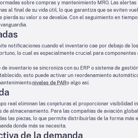
nformadas sobre compras y mantenimiento MRO. Las alertas
as al final de su vida útil, lo que garantiza que se eviten vue
 pierda su valor o se devalúe. Con el seguimiento en tiempo r
 vanguardia.
adas
te notificaciones cuando el inventario cae por debajo de lo
ortuno, lo cual es especialmente crucial para componentes 
de inventario se sincroniza con su ERP o sistema de gestión 
stablecido, esto puede activar un reordenamiento automático
mantenimiento.
niveles de PAR
o algo así.
ada
po real eliminan las conjeturas al proporcionar visibilidad i
es de almacenamiento. Para las compañías de aviación global
das las piezas, lo que permite distribuirlas de la forma más e
manda donde más se necesita.
ctiva de la demanda