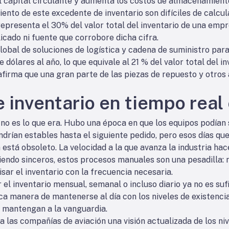
l capital circulante y aumenta los costos de almacenamient
nto de este excedente de inventario son difíciles de calcula
representa el 30% del valor total del inventario de una em
licado ni fuente que corrobore dicha cifra.
lobal de soluciones de logística y cadena de suministro para
dólares al año, lo que equivale al 21 % del valor total del in
 afirma que una gran parte de las piezas de repuesto y otro
 inventario en tiempo real
 no es lo que era. Hubo una época en que los equipos podían s
ndrían estables hasta el siguiente pedido, pero esos días qu
 está obsoleto. La velocidad a la que avanza la industria hac
 siendo sinceros, estos procesos manuales son una pesadilla:
sar el inventario con la frecuencia necesaria.
 el inventario mensual, semanal o incluso diario ya no es suf
ica manera de mantenerse al día con los niveles de existenci
e mantengan a la vanguardia.
 las compañías de aviación una visión actualizada de los niv