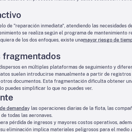
ctivo
lo de "reparación inmediata", atendiendo las necesidades 
tenimiento se realiza según el programa de mantenimiento 
quiera de los dos enfoques, existe una
mayor riesgo de tiemp
s fragmentados
r dispersos en múltiples plataformas de seguimiento y difere
datos suelen introducirse manualmente a partir de registr
 otros documentos. Esta fragmentación dificulta obtener una
o puedes simplificar lo que no puedes ver.
ente
 de demanda
y las operaciones diarias de la flota, las compa
 de todas las aeronaves.
enera pérdida de ingresos y mayores costos operativos, ademá
 su eliminación implica materiales peligrosos para el medio