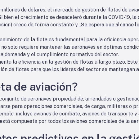
illones de dólares, el mercado de gestión de flotas de avia
 Si bien el crecimiento se desaceleró durante la COVID-19, 
sión) crece de forma constante y...
Se espera que alcance lo
enimiento de la flota es fundamental para la eficiencia opera
ta no solo requiere mantener las aeronaves en óptimas condi
e la demanda y el cumplimiento normativo del sector.
enta la eficiencia en la gestión de flotas a largo plazo. Est
ión de flotas para que los líderes del sector se mantengan 
ta de aviación?
al conjunto de aeronaves propiedad de, arrendadas o gestion
arse para operaciones comerciales, de carga, militares o pr
jemplo, incluye aviones de combate, aviones de transporte y 
s está compuesta por todos los aviones comerciales de la aero
tos predictivos en la gesti