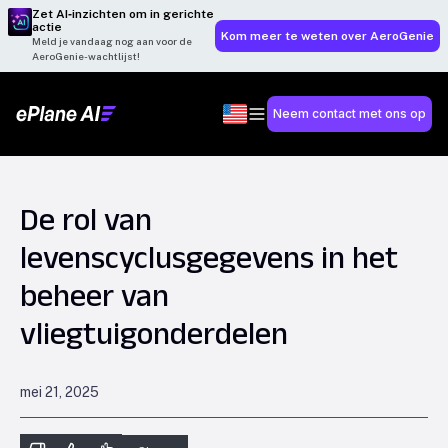
Zet AI‑inzichten om in gerichte
actie
Kom meer te weten over AeroGenie
Meld je vandaag nog aan voor de
AeroGenie-wachtlijst!
Neem contact met ons op
De rol van
levenscyclusgegevens in het
beheer van
vliegtuigonderdelen
mei 21, 2025