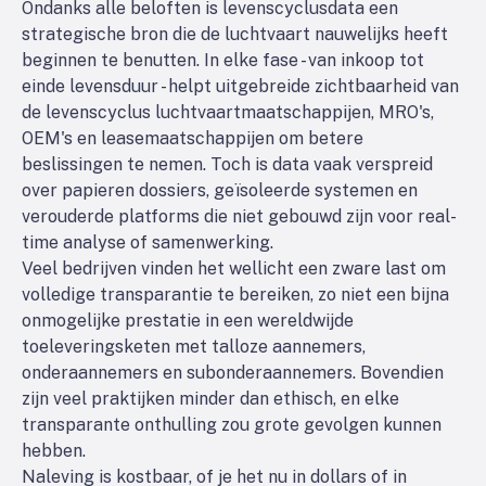
Ondanks alle beloften is levenscyclusdata een
strategische bron die de luchtvaart nauwelijks heeft
beginnen te benutten. In elke fase - van inkoop tot
einde levensduur - helpt uitgebreide zichtbaarheid van
de levenscyclus luchtvaartmaatschappijen, MRO's,
OEM's en leasemaatschappijen om betere
beslissingen te nemen. Toch is data vaak verspreid
over papieren dossiers, geïsoleerde systemen en
verouderde platforms die niet gebouwd zijn voor real-
time analyse of samenwerking.
Veel bedrijven vinden het wellicht een zware last om
volledige transparantie te bereiken, zo niet een bijna
onmogelijke prestatie in een wereldwijde
toeleveringsketen met talloze aannemers,
onderaannemers en subonderaannemers. Bovendien
zijn veel praktijken minder dan ethisch, en elke
transparante onthulling zou grote gevolgen kunnen
hebben.
Naleving is kostbaar, of je het nu in dollars of in