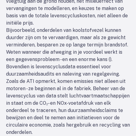
vliegtuig aan de grond houden, het milieueffect van
vervangingen te modelleren, en keuzes te maken op
basis van de totale levenscycluskosten, niet alleen de
initiële prijs.
Bijvoorbeeld, onderdelen van koolstofvezel kunnen
duurder zijn om te vervaardigen, maar als ze gewicht
verminderen, besparen ze op lange termijn brandstof.
Weten wanneer die afweging in je voordeel werkt is
een gegevensprobleem - en een enorme kans (
).
Bovendien is levenscyclusdata essentieel voor
duurzaamheidsaudits en naleving van regelgeving.
Zoals de ATI opmerkt, komen emissies niet alleen uit
motoren - ze beginnen al in de fabriek. Beheer van de
levenscyclus van data stelt luchtvaartmaatschappijen
in staat om de CO₂- en NOx-voetafdruk van elk
onderdeel te traceren, hun duurzaamheidsclaims te
bewijzen en deel te nemen aan initiatieven voor de
circulaire economie, zoals hergebruik en recycling van
onderdelen.