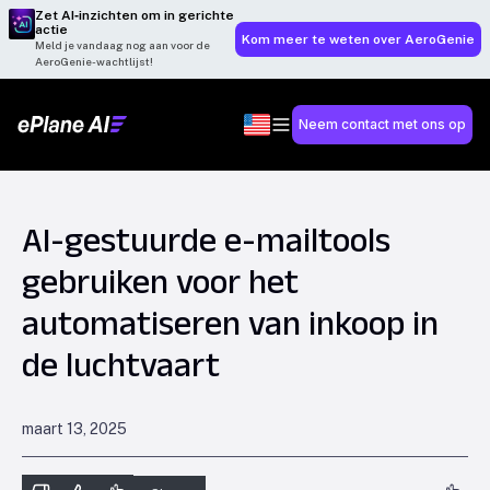
Zet AI‑inzichten om in gerichte
actie
Kom meer te weten over AeroGenie
Meld je vandaag nog aan voor de
AeroGenie-wachtlijst!
Neem contact met ons op
AI-gestuurde e-mailtools
gebruiken voor het
automatiseren van inkoop in
de luchtvaart
maart 13, 2025