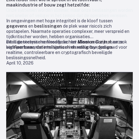
maakindustrie of bouw zegt hetzelfde:
Onze systemen worden slimmer, maar onze beslissingen worden
niet sneller of veiliger in het tempo dat de operaties vereisen.
In omgevingen met hoge integriteit is de kloof tussen
gegevens
en
beslissingen
de plek waar risico’s zich
opstapelen. Naarmate operaties complexer, meer verspreid en
tijdkritischer worden, hebben organisaties
intelligentesystemen nodig die niet alleen snel zijn, maar ook
Dit is de technische filosofie achter
Mission Control
, onze
verifieerbaar, deterministisch en veilig-by-design.
high‑performance intelligence‑infrastructuur, gebouwd voor
realtime, controleerbare en cryptografisch beveiligde
beslissingssnelheid.
April 10, 2026