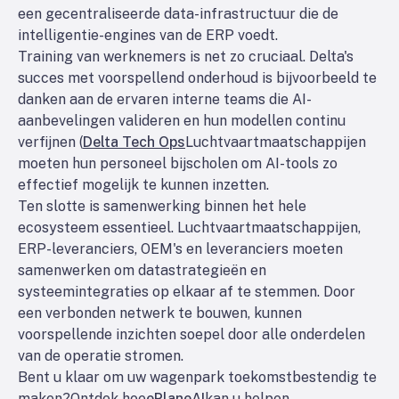
een gecentraliseerde data-infrastructuur die de
intelligentie-engines van de ERP voedt.
Training van werknemers is net zo cruciaal. Delta's
succes met voorspellend onderhoud is bijvoorbeeld te
danken aan de ervaren interne teams die AI-
aanbevelingen valideren en hun modellen continu
verfijnen (
Delta Tech Ops
Luchtvaartmaatschappijen
moeten hun personeel bijscholen om AI-tools zo
effectief mogelijk te kunnen inzetten.
Ten slotte is samenwerking binnen het hele
ecosysteem essentieel. Luchtvaartmaatschappijen,
ERP-leveranciers, OEM's en leveranciers moeten
samenwerken om datastrategieën en
systeemintegraties op elkaar af te stemmen. Door
een verbonden netwerk te bouwen, kunnen
voorspellende inzichten soepel door alle onderdelen
van de operatie stromen.
Bent u klaar om uw wagenpark toekomstbestendig te
maken?
Ontdek hoe
ePlaneAI
kan u helpen