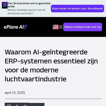
Zet AI‑inzichten om in gerichte
actie
Kom meer te weten over AeroGenie
Meld je vandaag nog aan voor de
AeroGenie-wachtlijst!
Neem contact met ons op
Waarom AI-geïntegreerde
ERP-systemen essentieel zijn
voor de moderne
luchtvaartindustrie
april 10, 2025