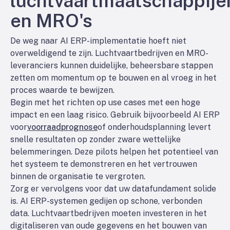
luchtvaartmaatschappije
en MRO's
De weg naar AI ERP-implementatie hoeft niet
overweldigend te zijn. Luchtvaartbedrijven en MRO-
leveranciers kunnen duidelijke, beheersbare stappen
zetten om momentum op te bouwen en al vroeg in het
proces waarde te bewijzen.
Begin met het richten op use cases met een hoge
impact en een laag risico. Gebruik bijvoorbeeld AI ERP
voor
voorraadprognose
of onderhoudsplanning levert
snelle resultaten op zonder zware wettelijke
belemmeringen. Deze pilots helpen het potentieel van
het systeem te demonstreren en het vertrouwen
binnen de organisatie te vergroten.
Zorg er vervolgens voor dat uw datafundament solide
is. AI ERP-systemen gedijen op schone, verbonden
data. Luchtvaartbedrijven moeten investeren in het
digitaliseren van oude gegevens en het bouwen van