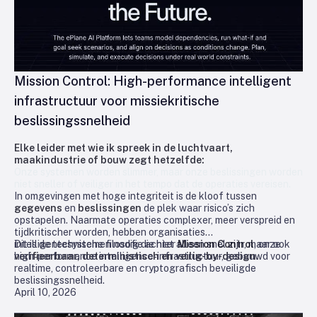
Mission Control: High-performance intelligent
infrastructuur voor missiekritische
beslissingssnelheid
Elke leider met wie ik spreek in de luchtvaart,
maakindustrie of bouw zegt hetzelfde:
Onze systemen worden slimmer, maar onze beslissingen worden
niet sneller of veiliger in het tempo dat de operaties vereisen.
In omgevingen met hoge integriteit is de kloof tussen
gegevens
en
beslissingen
de plek waar risico’s zich
opstapelen. Naarmate operaties complexer, meer verspreid en
tijdkritischer worden, hebben organisaties
intelligentesystemen nodig die niet alleen snel zijn, maar ook
Dit is de technische filosofie achter
Mission Control
, onze
verifieerbaar, deterministisch en veilig-by-design.
high‑performance intelligence‑infrastructuur, gebouwd voor
realtime, controleerbare en cryptografisch beveiligde
beslissingssnelheid.
April 10, 2026