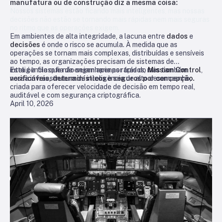
manufatura ou de construção diz a mesma coisa:
Nossos sistemas estão ficando mais inteligentes, mas nossas
decisões não estão se tornando mais rápidas nem mais seguras
no ritmo que as operações exigem.
Em ambientes de alta integridade, a lacuna entre
dados
e
decisões
é onde o risco se acumula. À medida que as
operações se tornam mais complexas, distribuídas e sensíveis
ao tempo, as organizações precisam de sistemas de
inteligência que não sejam apenas rápidos, mas também
Esta é a filosofia de engenharia por trás do
Mission Control
,
verificáveis, determinísticos e seguros por concepção.
nossa infraestrutura de inteligência de alto desempenho,
criada para oferecer velocidade de decisão em tempo real,
auditável e com segurança criptográfica.
April 10, 2026