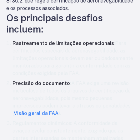
8130.2
, que rege a certificação de aeronavegabilidade
e os processos associados.
Os principais desafios
incluem:
Rastreamento de limitações operacionais
:Para
certificados especiais de aeronavegabilidade, as
limitações operacionais devem ser cuidadosamente
monitoradas para garantir a conformidade com as
condições exigidas pela FAA.
Precisão do documento
:A FAA exige uma revisão
meticulosa de todos os arquivos de certificação de
aeronavegabilidade, pois mesmo pequenas
imprecisões podem levar a atrasos ou penalidades
(
Visão geral da FAA
).
Regulamentos dinâmicos
: A conformidade da
aviação evolui constantemente, exigindo que as
partes interessadas se mantenham atualizadas