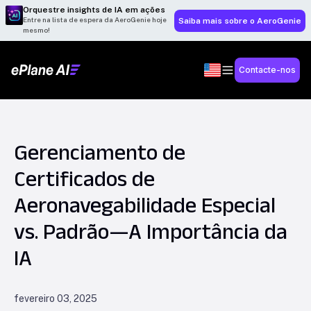
Orquestre insights de IA em ações
Entre na lista de espera da AeroGenie hoje
Saiba mais sobre o AeroGenie
mesmo!
Contacte-nos
Gerenciamento de
Certificados de
Aeronavegabilidade Especial
vs. Padrão—A Importância da
IA
fevereiro 03, 2025