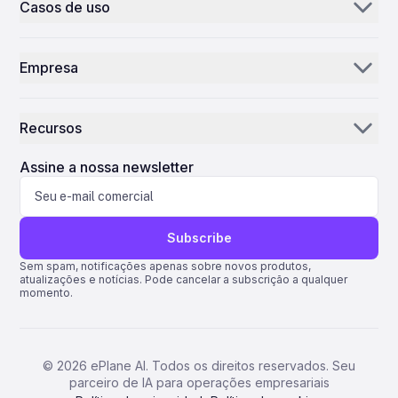
Casos de uso
E-mail IA
Distribuidores e fornecedores de peças
IA de inventário
Empresa
MROs
Controle de Missão
Nossa história
Companhias aéreas
Recursos
Por que a ePlane AI
AEC
Notícias
Carreiras
Assine a nossa newsletter
Manufatura
Blog
Contacte-nos
Ciências da Vida
Assistência
Subscribe
Quantum ERP
Sem spam, notificações apenas sobre novos produtos,
atualizações e notícias. Pode cancelar a subscrição a qualquer
AMOS ERP
momento.
AvSight ERP
ERP IFS
©
2026
ePlane AI. Todos os direitos reservados. Seu
parceiro de IA para operações empresariais
Pentagon 2000SQL ERP