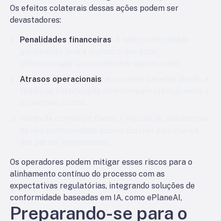
Os efeitos colaterais dessas ações podem ser
devastadores:
Penalidades financeiras
: A não conformidade
geralmente leva a multas, o que pode
sobrecarregar os orçamentos operacionais.
Atrasos operacionais
: Aeronaves paradas devido a
falhas na certificação interrompem cronogramas e
aumentam custos.
Perda de confiança
: Danos à reputação resultantes
da não conformidade podem corroer a confiança
das partes interessadas.
Os operadores podem mitigar esses riscos para o
alinhamento contínuo do processo com as
expectativas regulatórias, integrando soluções de
conformidade baseadas em IA, como ePlaneAI,
Preparando-se para o