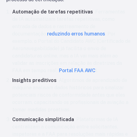
Automação de tarefas repetitivas
: Ferramentas
de IA automatizam tarefas repetitivas, como
entrada de dados e rastreamento de
documentação,
reduzindo erros humanos
. Por
exemplo, o Portal do Candidato AWC (Certificado de
Aeronavegabilidade) já facilita o envio de
candidaturas online, mas a IA vai mais além ao
validar as inscrições em relação às diretrizes da
FAA em tempo real (
Portal FAA AWC
).
Insights preditivos
: Algoritmos de aprendizado de
máquina analisam dados históricos para sinalizar
potenciais riscos de conformidade antes que eles
ocorram, capacitando os profissionais da aviação a
tomar medidas proativas.
Comunicação simplificada
: Plataformas de IA
centralizam a comunicação entre solicitantes,
inspetores e a FAA para resoluções mais rápidas e