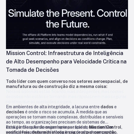
Mission Control: Infraestrutura de Inteligência
de Alto Desempenho para Velocidade Crítica na
Tomada de Decisões
Todo líder com quem converso nos setores aeroespacial, de
manufatura ou de construção diz a mesma coisa:
Nossos sistemas estão ficando mais inteligentes, mas nossas
decisões não estão se tornando mais rápidas nem mais seguras
no ritmo que as operações exigem.
Em ambientes de alta integridade, a lacuna entre
dados
e
decisões
é onde o risco se acumula. À medida que as
operações se tornam mais complexas, distribuídas e sensíveis
ao tempo, as organizações precisam de sistemas de
inteligência que não sejam apenas rápidos, mas também
Esta é a filosofia de engenharia por trás do
Mission Control
,
verificáveis, determinísticos e seguros por concepção.
nossa infraestrutura de inteligência de alto desempenho,