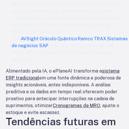
personaliza ferramentas de IA para necessidades
específicas da aviação, gerenciando módulos de
inventário, aquisição e manutenção em um sistema
unificado. O ePlaneAI foi desenvolvido para se
integrar perfeitamente
com
AVSight
,
Oráculo
,
Quântico
,
Ramco
,
TRAX
,
Sistemas
de negócios SAP
, e muitos outros sistemas OM,
VMI e ERP, juntamente com pilhas de tecnologia
existentes.
Alimentado pela IA, o ePlaneAI transforma a
sistema
ERP tradicional
em uma fonte dinâmica e poderosa de
insights acionáveis, antes indisponíveis. A análise
preditiva e os dados em tempo real oferecem poder
proativo para antecipar interrupções na cadeia de
suprimentos, otimizar
Cronogramas de MRO
, ajuste o
estoque e evite escassez.
Tendências futuras em