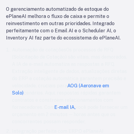
O gerenciamento automatizado de estoque do
ePlaneAI melhora o fluxo de caixa e permite o
reinvestimento em outras prioridades. Integrado
perfeitamente com o Email AI e o Scheduler AI, o
Inventory AI faz parte do ecossistema do ePlaneAI.
Automação de cotações
Os processos de RFQ
(Solicitação de Cotação) são vitais, mas demorados.
A IA de e-mail automatiza as respostas a RFQ.
Extração inteligente de dados, atualizações diretas
do ERP e cotação automática garantem precisão e
velocidade, cruciais para
AOG (Aeronave em
Solo)
cenários. Aqui, respostas rápidas garantem
contratos e constroem relacionamentos com
fornecedores. Com
E-mail IA,
você pode fornecer um
orçamento em 2 minutos — horas antes que os
concorrentes possam responder.
Integração perfeita com ERP:
O ePlaneAI