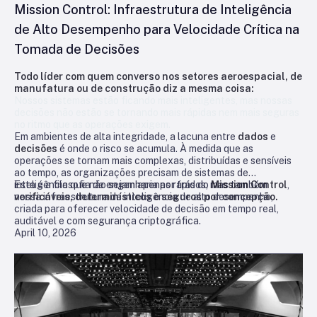
Mission Control: Infraestrutura de Inteligência
de Alto Desempenho para Velocidade Crítica na
Tomada de Decisões
Todo líder com quem converso nos setores aeroespacial, de
manufatura ou de construção diz a mesma coisa:
Nossos sistemas estão ficando mais inteligentes, mas nossas
decisões não estão se tornando mais rápidas nem mais seguras
no ritmo que as operações exigem.
Em ambientes de alta integridade, a lacuna entre
dados
e
decisões
é onde o risco se acumula. À medida que as
operações se tornam mais complexas, distribuídas e sensíveis
ao tempo, as organizações precisam de sistemas de
inteligência que não sejam apenas rápidos, mas também
Esta é a filosofia de engenharia por trás do
Mission Control
,
verificáveis, determinísticos e seguros por concepção.
nossa infraestrutura de inteligência de alto desempenho,
criada para oferecer velocidade de decisão em tempo real,
auditável e com segurança criptográfica.
April 10, 2026