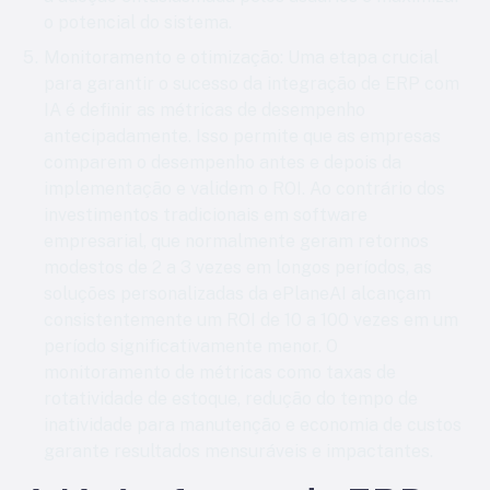
o potencial do sistema.
Monitoramento e otimização
: Uma etapa crucial
para garantir o sucesso da integração de ERP com
IA é definir as métricas de desempenho
antecipadamente. Isso permite que as empresas
comparem o desempenho antes e depois da
implementação e validem o ROI. Ao contrário dos
investimentos tradicionais em software
empresarial, que normalmente geram retornos
modestos de 2 a 3 vezes em longos períodos, as
soluções personalizadas da ePlaneAI alcançam
consistentemente um ROI de 10 a 100 vezes em um
período significativamente menor. O
monitoramento de métricas como taxas de
rotatividade de estoque, redução do tempo de
inatividade para manutenção e economia de custos
garante resultados mensuráveis e impactantes.