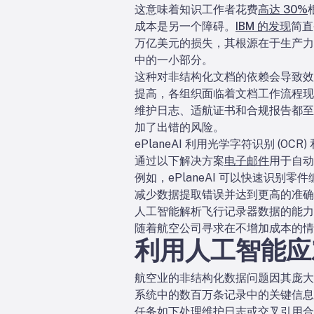
这意味着知识工作者花费
高达 30%
成本是另一个障碍。
IBM 的发现
简直
万亿美元的损失，其根源在于生产
中的一小部分。
这种对非结构化文档的依赖会导致效
提高，各组织面临着文档工作流程现
维护日志、适航证书和合规报告都至
加了出错的风险。
ePlaneAI 利用光学字符识别 (O
通过以下解决方案
电子邮件
用于自动
例如，ePlaneAI 可以快速识
减少数据提取错误并达到更高的准确
人工智能解析飞行记录器数据的能力
随着航空公司寻求在不增加成本的情
利用人工智能应
航空业的非结构化数据问题因其庞大
系统中的数百万条记录中的关键信息
任务如下
处理维护日志
或交叉引用合