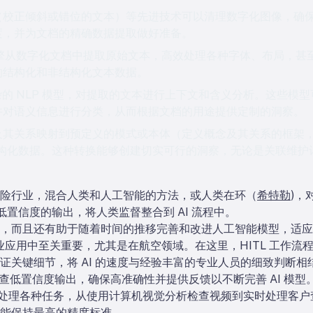
（校正倾斜或错位的文本）等先进技术可以清理数字化图像，确
度，并为文档的精确数据提取做好准备。
引擎从数字化文档中提取原始文本，高效处理各种字体、布局，甚
的结构化和非结构化文本数据。
的 NLP 模型，对提取的文本进行上下文和含义分析。这些模
并对语义信息进行分类，从而根据文档的用途提供定制的洞察。
其关系映射到预定义的模式或本体（定义概念及其关系的框架，例
结构化数据。这种转换能够创建切实可行的洞察，无论是关联维护
险行业，混合人类和人工智能的方法，或人类在环（
希特勒
)，
低置信度的输出，将人类监督整合到 AI 流程中。
，而且还有助于随着时间的推移完善和改进人工智能模型，适应
多商业应用中至关重要，尤其是在航空领域。在这里，HITL 工作流
证关键细节，将 AI 的速度与经验丰富的专业人员的细致判断相
审查低置信度输出，确保高准确性并提供反馈以不断完善 AI 模型
 能够处理各种任务，从使用计算机视觉分析检查视频到实时处理客户查询
能保持最高的精度标准。