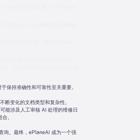
保下游处理的最高质量。这些调整可
至手写笔记。此步骤确保能够准确处
型可以识别关键实体（例如零件编号、
如将“维护日志”归类为“合规数
计划，还是将合规数据与法规进行交
对于保持准确性和可靠性至关重要。
不断变化的文档类型和复杂性。
程可能涉及人工审核 AI 处理的维修日
结合。
。
。最终，ePlaneAI 成为一个强