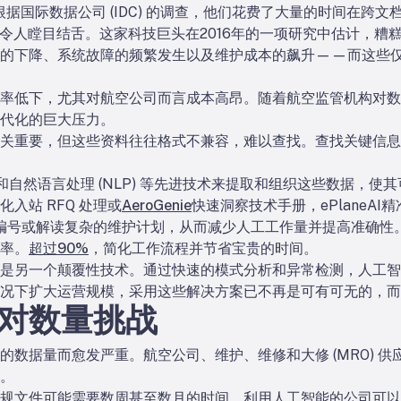
根据国际数据公司 (IDC) 的调查，他们花费了大量的时间在跨
令人瞠目结舌。这家科技巨头在2016年的一项研究中估计，糟糕
力的下降、系统故障的频繁发生以及维护成本的飙升——而这些
率低下，尤其对航空公司而言成本高昂。随着航空监管机构对数
代化的巨大压力。
关重要，但这些资料往往格式不兼容，难以查找。查找关键信息
CR) 和自然语言处理 (NLP) 等先进技术来提取和组织这些数据，使
化入站 RFQ 处理或
AeroGenie
快速洞察技术手册，ePlaneAI
别零件编号或解读复杂的维护计划，从而减少人工工作量并提高准确性。
率。
超过90%
，简化工作流程并节省宝贵的时间。
是另一个颠覆性技术。通过快速的模式分析和异常检测，人工智
况下扩大运营规模，采用这些解决方案已不再是可有可无的，而
对数量挑战
的数据量而愈发严重。航空公司、维护、维修和大修 (MRO) 
。
规文件可能需要数周甚至数月的时间。利用人工智能的公司可以