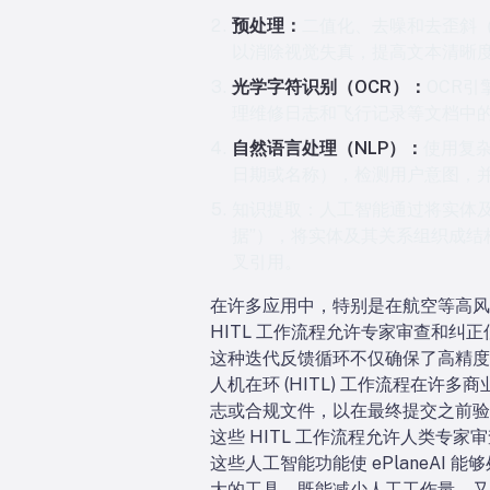
预处理：
二值化、去噪和去歪斜
以消除视觉失真，提高文本清晰
光学字符识别（OCR）：
OCR
理维修日志和飞行记录等文档中
自然语言处理（NLP）：
使用复杂
日期或名称），检测用户意图，
知识提取：
人工智能通过将实体及
据”），将实体及其关系组织成
叉引用。
在许多应用中，特别是在航空等高风
HITL 工作流程允许专家审查和纠正
这种迭代反馈循环不仅确保了高精度
人机在环 (HITL) 工作流程在许
志或合规文件，以在最终提交之前验
这些 HITL 工作流程允许人类专家
这些人工智能功能使 ePlaneAI
大的工具，既能减少人工工作量，又