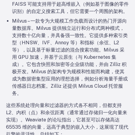
FAISS 可能支持用于超高维嵌入（例如基于图像的零件
识别）的自定义搜索工具，但它需要一个周围的架构。
Milvus – 一款专为大规模工作负载而设计的热门开源向
量数据库。Milvus 提供独立运行和分布式两种模式，
支持数十亿向量，并具备强一致性。它提供多种索引类
型（HNSW、IVF、Annoy 等）和指标（余弦、L2
等），以及基于标量过滤的混合搜索功能。Milvus 采
用 GPU 加速，并基于云原生（与 Kubernetes 集
成）。它包含快照和加密等企业级功能，并由 Zilliz 积
极开发。Milvus 的架构专为规模和性能而构建，使其
成为数据密集型应用的理想选择，例如分析海量手册或
传感器日志档案。Zilliz 还提供 Milvus Cloud 托管服
务。
这些系统处理向量和过滤器的方式各不相同，但都支持
L2、内积（点）和余弦距离（通常通过存储归一化向量来
实现）。Weaviate 的论坛指出，它甚至可以存储高达
65535 维的向量，远高于典型的嵌入大小，这展现了现代
引擎的灵活性。总结如下：