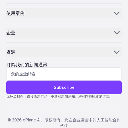
Aerogenie
使用案例
电子邮件 AI
零部件经销商和供应商
库存人工智能
企业
MROs
控制中心
我们的故事
航空公司
资源
为什么选择 ePlane AI
AEC
新闻
职业发展
订阅我们的新闻通讯
制造
博客
联系我们
生命科学
协助
Subscribe
量子 ERP
无垃圾邮件，仅接收新产品、更新和新闻通知。您可以随时取消订阅。
AMOS ERP
AvSight ERP
©
2026
ePlane AI。版权所有。您在企业运营中的人工智能合作
ERP IFS
伙伴