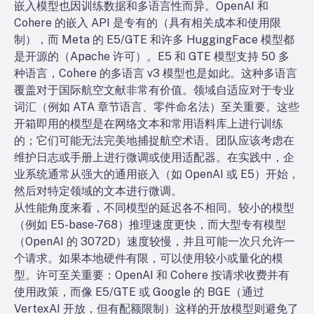
嵌入模型也因训练数据和多语言性而异。OpenAI 和
Cohere 的嵌入 API 是专有的（具有相关成本和使用限
制），而 Meta 的 E5/GTE 和许多 HuggingFace 模型都
是开源的（Apache 许可）。E5 和 GTE 模型支持 50 多
种语言，Cohere 的多语言 v3 模型也是如此。这种多语言
覆盖对于国际航空文献非常有价值。领域自适应对于专业
词汇（例如 ATA 章节语言、零件命名法）至关重要。这些
开箱即用的模型是在网络文本和常用语料库上进行训练
的；它们可能无法完美地捕捉航空术语。团队应该考虑在
维护日志或手册上进行微调或使用适配器。在实践中，企
业系统通常从强大的通用嵌入（如 OpenAI 或 E5）开始，
然后对特定领域的文本进行微调。
从性能角度来看，不同模型的延迟各不相同。较小的模型
（例如 E5-base-768）推理速度更快，而大型专有模型
（OpenAI 的 3072D）速度较慢，并且可能一次只允许一
个请求。如果本地硬件有限，可以使用较小或量化的模
型。许可至关重要：OpenAI 和 Cohere 按请求收费并有
使用政策，而像 E5/GTE 或 Google 的 BGE（通过
VertexAI 开放，但有配额限制）这样的开放模型则避免了