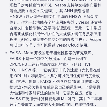
现数千次每秒查询 (QPS)。Vespa 支持单文档多向量和
混合搜索（语义 + 关键词）。其 ANN 索引包括
HNSW（以及结合倒排文件过滤的 HNSW-IF 等新变
体）。作为一款功能齐全的应用服务器，Vespa 还支持
自定义排名模型和机器学习推理流程。因此，它非常适
合需要规模化和混合相关性的大规模关键任务搜索应用
程序（例如，覆盖整个航空公司的搜索门户）。Vespa
可以自行管理，也可以通过 Vespa Cloud 使用。
FAISS – Meta 开发的用于相似性搜索的研究级库。
FAISS 不是一个独立的数据库，而是一系列在
CPU/GPU 上运行的高度优化的索引（Flat、IVF、
PQ、HNSW 等）。它实现了非凡的速度（尤其是在使
用 GPU 时）和灵活性：几乎可以使用任何距离度量或
索引方法。但是，FAISS 不包含存储/查询引擎或元数
据过滤 – 您必须将其集成到您自己的系统中。当需要最
大性能和对索引算法的控制时，它最为合适。例如，
FAISS 广泛用于计算机视觉和 ML 研究，其中召回率和
速度至关重要，而数据大小是固定的。在航空领域，