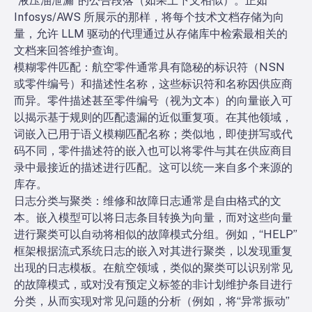
“液压油泄漏”的公告段落（如果上下文相似）。正如
Infosys/AWS 所展示的那样，将每个技术文档存储为向
量，允许 LLM 驱动的代理通过从存储库中检索最相关的
文档来回答维护查询。
模糊零件匹配：航空零件通常具有隐秘的标识符（NSN
或零件编号）和描述性名称，这些标识符和名称因供应商
而异。零件描述甚至零件编号（视为文本）的向量嵌入可
以揭示基于规则的匹配遗漏的近似重复项。在其他领域，
词嵌入已用于语义模糊匹配名称；类似地，即使拼写或代
码不同，零件描述符的嵌入也可以将零件与其在供应商目
录中最接近的描述进行匹配。这可以统一来自多个来源的
库存。
日志分类与聚类：维修和故障日志通常是自由格式的文
本。嵌入模型可以将日志条目转换为向量，而对这些向量
进行聚类可以自动将相似的故障模式分组。例如，“HELP”
框架根据流式系统日志的嵌入对其进行聚类，以发现重复
出现的日志模板。在航空领域，类似的聚类可以识别常见
的故障模式，或对没有预定义标签的非计划维护条目进行
分类，从而实现对常见问题的分析（例如，将“异常振动”