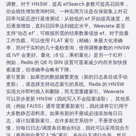
调整。对于 HNSW，提高 efSearch 参数可提高召回率，
但会线性增加查询时间。一种实用方法是在保留集上对召
回率与延迟进行基准测试：从较低的 ef 开始提高速度，然
后逐渐增加，直到召回率达到稳定水平。Weaviate 甚至
支持“动态 ef”，可根据所需的结果数量缩放 ef。对于批量
工作负载，可以使用 FLAT 索引（精确）来最大化准确
率，而对于实时的几十毫秒查询，使用调整参数的 HNSW
或 IVF 会更好。量化（8 位，乘积量化）是另一个杠杆：
例如，Redis 的 Q8 与 BIN 设置可显著减少内存并加快搜
索速度，但准确率会略有下降。
索引更新：如果您的数据频繁更改（新的日志条目或手动
更新），请选择支持动态索引的系统。Redis 的 HNSW
实现允许即时插入和删除，而无需重建索引。Weaviate
可以异步更新 HNSW（因此写入不会阻塞读取）。其他系
统（例如 FAISS）通常需要重新索引，因此请将它们用于
大多数静态语料库。如果有新的手册或必须添加每日日
志，请计划重新索引。在许多航空系统中，手册变化缓
慢，但每日日志/调度条目都会到达，因此可以采用混合方
法（将新的向量写入“热”索引，并在白天进行合并，然后