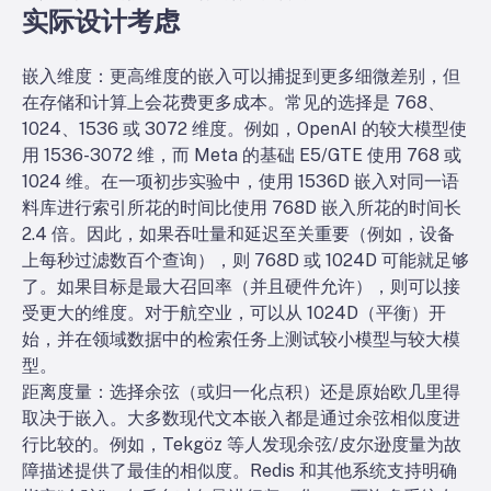
实际设计考虑
嵌入维度：更高维度的嵌入可以捕捉到更多细微差别，但
在存储和计算上会花费更多成本。常见的选择是 768、
1024、1536 或 3072 维度。例如，OpenAI 的较大模型使
用 1536-3072 维，而 Meta 的基础 E5/GTE 使用 768 或
1024 维。在一项初步实验中，使用 1536D 嵌入对同一语
料库进行索引所花的时间比使用 768D 嵌入所花的时间长
2.4 倍。因此，如果吞吐量和延迟至关重要（例如，设备
上每秒过滤数百个查询），则 768D 或 1024D 可能就足够
了。如果目标是最大召回率（并且硬件允许），则可以接
受更大的维度。对于航空业，可以从 1024D（平衡）开
始，并在领域数据中的检索任务上测试较小模型与较大模
型。
距离度量：选择余弦（或归一化点积）还是原始欧几里得
取决于嵌入。大多数现代文本嵌入都是通过余弦相似度进
行比较的。例如，Tekgöz 等人发现余弦/皮尔逊度量为故
障描述提供了最佳的相似度。Redis 和其他系统支持明确