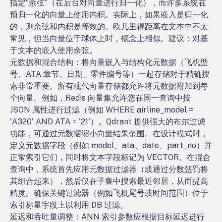
指定“余弦”（在后台对向量进行归一化），而许多系统在
预归一化的向量上使用内积。实际上，如果嵌入是归一化
的，则余弦和内积是等效的。欧几里得距离在文本中不太
常见，但当向量位于球体上时，概念上相似。建议：对基
于文本的嵌入使用余弦。
元数据和混合结构：将向量嵌入与结构化元数据（飞机型
号、ATA 章节、日期、零件编号等）一起存储对于精确搜
索非常重要。所有现代向量存储都允许将元数据附加到每
个向量。例如，Redis 向量集允许您在同一查询中按
JSON 属性进行过滤（例如 WHERE airline_model =
'A320' AND ATA = '21'）。Qdrant 提供强大的布尔过滤
功能，可通过元数据缩小向量结果范围。在设计模式时，
定义元数据字段（例如 model、ata、date、part_no）并
正常索引它们，同时将文本字段标记为 VECTOR。在混合
查询中，系统首先应用元数据过滤器（或通过分数惩罚将
其组合起来），然后仅在子集中搜索最近邻居，从而提高
精度。确保关键过滤器（例如飞机尾号或时间范围）位于
索引标量字段上以利用 DB 过滤。
延迟和吞吐量调整：ANN 索引参数应根据目标延迟进行