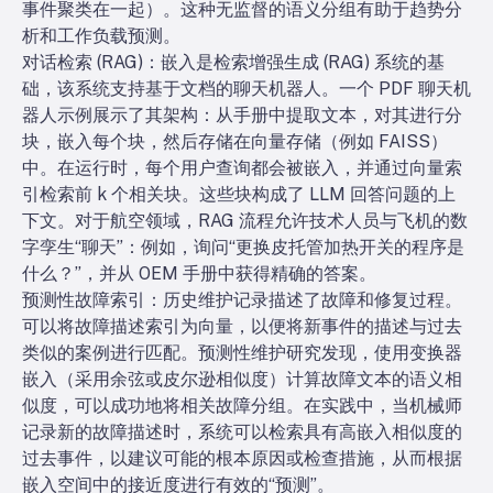
事件聚类在一起）。这种无监督的语义分组有助于趋势分
析和工作负载预测。
对话检索 (RAG)：嵌入是检索增强生成 (RAG) 系统的基
础，该系统支持基于文档的聊天机器人。一个 PDF 聊天机
器人示例展示了其架构：从手册中提取文本，对其进行分
块，嵌入每个块，然后存储在向量存储（例如 FAISS）
中。在运行时，每个用户查询都会被嵌入，并通过向量索
引检索前 k 个相关块。这些块构成了 LLM 回答问题的上
下文。对于航空领域，RAG 流程允许技术人员与飞机的数
字孪生“聊天”：例如，询问“更换皮托管加热开关的程序是
什么？”，并从 OEM 手册中获得精确的答案。
预测性故障索引：历史维护记录描述了故障和修复过程。
可以将故障描述索引为向量，以便将新事件的描述与过去
类似的案例进行匹配。预测性维护研究发现，使用变换器
嵌入（采用余弦或皮尔逊相似度）计算故障文本的语义相
似度，可以成功地将相关故障分组。在实践中，当机械师
记录新的故障描述时，系统可以检索具有高嵌入相似度的
过去事件，以建议可能的根本原因或检查措施，从而根据
嵌入空间中的接近度进行有效的“预测”。