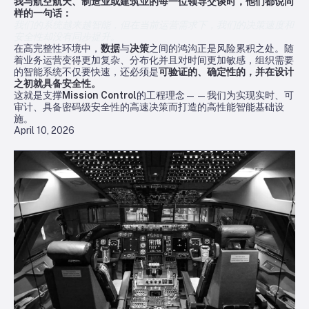
我与航空航天、制造业或建筑业的每一位领导交谈时，他们都说同
样的一句话：
我们的系统越来越智能，但在当前运营需求下，我们的决策速度和
安全性却没有同步提升。
在高完整性环境中，
数据
与
决策
之间的鸿沟正是风险累积之处。随
着业务运营变得更加复杂、分布化并且对时间更加敏感，组织需要
的智能系统不仅要快速，还必须是
可验证的、确定性的，并在设计
之初就具备安全性。
这就是支撑
Mission Control
的工程理念——我们为实现实时、可
审计、具备密码级安全性的高速决策而打造的高性能智能基础设
施。
April 10, 2026