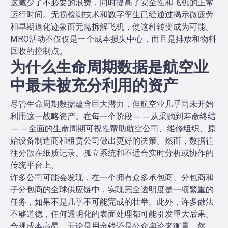
这减少了不必要的浪费，同时提高了安全性和飞机的正常
运行时间。无损检测技术和数字孪生已经通过揭示微疲劳
和早期退化迹象而无需拆解飞机，使这种转变成为可能。
MRO活动不仅仅是一个成本损失中心，而且是排放和物料
回收的控制点。
为什么生命周期数据是航空业
中最未被充分利用的资产
尽管生命周期数据蕴含巨大潜力，但航空业几乎尚未开始
利用这一战略资产。在每一个阶段——从采购到寿命终结
——全面的生命周期可视性帮助航空公司、维修组织、原
始设备制造商和租赁公司做出更好的决策。然而，数据往
往分散在纸质记录、孤立系统和不适合实时分析或协作的
传统平台上。
许多公司可能会发现，在一个拥有众多承包商、分包商和
子分包商的全球供应链中，实现完全透明度是一项繁重的
任务，如果不是几乎不可能完成的壮举。此外，许多做法
不够道德，任何透明化的表面处理都可能引发重大后果。
合规成本高昂，无论是用金钱还是公众舆论来衡量。然