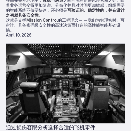
在高完整性环境中，
数据
与
决策
之间的鸿沟正是风险累积之处。随
着业务运营变得更加复杂、分布化并且对时间更加敏感，组织需要
的智能系统不仅要快速，还必须是
可验证的、确定性的，并在设计
之初就具备安全性。
这就是支撑
Mission Control
的工程理念——我们为实现实时、可
审计、具备密码级安全性的高速决策而打造的高性能智能基础设
施。
April 10, 2026
通过损伤容限分析选择合适的飞机零件