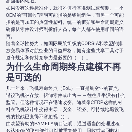
高回报的领域。
如果没有这种标准化，就很难进行基准测试或预测。一个
OEM的“可回收”声明可能指的是铝制组件，而另一个可能
指的是再加工的热塑性塑料。统一的框架和生命周期定义
确保从零件设计师到拆解人员，每个人都在使用相同的语
言。
随着全球性努力，如国际民航组织的CORSIA和欧盟的排
放交易体系对航空业的日益严格，拥有这些共享工具对于
遵守规定和保持竞争力是必要的（
，
）。
为什么生命周期终点建模不再
是可选的
几十年来，飞机寿命终点（EoL）一直是航空业的盲点。
退役飞机被存放、拆卸零件或出售——往往几乎没有什么
监管。但这种情况正在迅速改变。随着像CFRP这样的材
料在飞机设计中变得主导，安全、经济、可持续地退役飞
机的挑战已变得不容忽视（
）。
由欧盟资助的PAMELA项目证明，通过适当的处理过程，
多达95%的飞机部件可以被重复使用、回收或者回收利