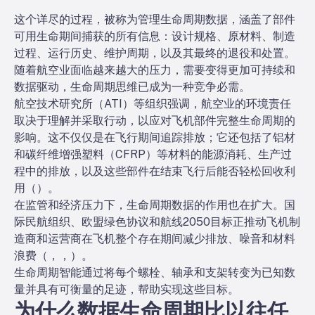
这个详尽的过程，被称为管理生命周期数据，涵盖了部件
可用生命期间捕获的所有信息：设计规格、原材料、制造
过程、运行历史、维护周期，以及其最终的退役和处置。
随着航空业面临越来越大的压力，需要变得更加可持续和
数据驱动，生命周期思维已成为一种竞争必需。
航空技术研究所（ATI）等组织强调，航空业的环境责任
取决于理解并采取行动，以应对飞机部件完整生命周期的
影响。这不仅仅是在飞行期间追踪排放；它还包括了铝材
和碳纤维增强塑料（CFRP）等材料的能源消耗、生产过
程中的排放，以及这些部件在结束飞行后能否轻松回收利
用（
）。
在监管和经济压力下，生命周期数据的作用也在扩大。国
际民航组织、欧盟绿色协议和航线2050目标正推动飞机制
造商和运营商在飞机整个存在期间减少排放、噪音和材料
浪费（
，
，
）。
生命周期智能通过将每个螺栓、轴承和支架转变为已知数
量并具有可衡量的足迹，帮助实现这些目标。
为什么数据生命周期比以往任