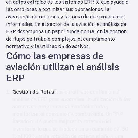
en datos extraída de los sistemas ERP, lo que ayuda a
las empresas a optimizar sus operaciones, la
asignación de recursos y la toma de decisiones más
informadas. En el sector de la aviación, el análisis de
ERP desempeña un papel fundamental en la gestión
de flujos de trabajo complejos, el cumplimiento
normativo y la utilización de activos.
Cómo las empresas de
aviación utilizan el análisis
ERP
Gestión de flotas:
Las aerolíneas confían en el
análisis de ERP para supervisar la utilización de las
aeronaves, programar el mantenimiento y
monitorizar el consumo de combustible. Un ERP
basado en IA puede mejorar la rotación del
inventario, lo que se traduce en un aumento del 50
% al 100 % en la rotación de activos al año y una