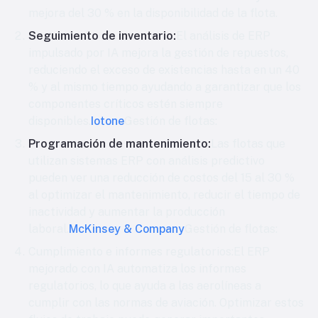
mejora del 30 % en la disponibilidad de la flota.
Seguimiento de inventario:
El análisis de ERP
impulsado por IA mejora la gestión de repuestos,
reduciendo el exceso de existencias hasta en un 40
% y al mismo tiempo ayudando a garantizar que los
componentes críticos estén siempre
disponibles.
Iotone
Gestión de flotas:
Programación de mantenimiento:
Las flotas que
utilizan sistemas ERP con análisis predictivo
pueden ver una reducción de costos del 15 al 30 %
al optimizar el mantenimiento, reducir el tiempo de
inactividad y aumentar la producción
laboral.
McKinsey & Company
Gestión de flotas:
Cumplimiento e informes regulatorios:
El ERP
mejorado con IA automatiza los informes
regulatorios, lo que ayuda a las aerolíneas a
cumplir con las normas de aviación. Optimizar estos