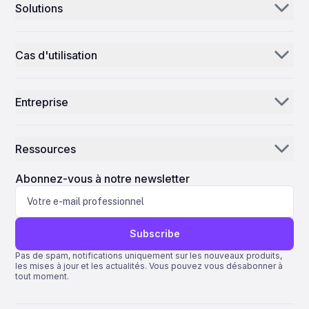
Solutions
Aerogenie
Cas d'utilisation
E-mail IA
Distributeurs et fournisseurs de pièces
IA d’inventaire
Entreprise
MROs
Centre de contrôle
Notre histoire
Compagnies aériennes
Ressources
Pourquoi ePlane AI
AEC
Actualités
Carrières
Abonnez-vous à notre newsletter
Fabrication
Blog
Contactez-nous
Sciences de la vie
Assistance
Subscribe
Quantum ERP
Pas de spam, notifications uniquement sur les nouveaux produits,
les mises à jour et les actualités. Vous pouvez vous désabonner à
AMOS ERP
tout moment.
AvSight ERP