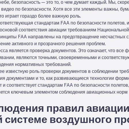
небе, безопасность — это то, о чем думает каждый. Мы, ско
и видео по безопасности. Хотя все эти элементы важны, бу
сто играет гораздо более важную роль.
ответствующая стандартам FAA по безопасности полетов,
я основой соответствия авиации требованиям Национально
ринципы FAA направлены на предотвращение несчастных с
ение активного и прозрачного решения проблем.
са является проверка документов. Это означает, что все 
живании, являются точными, своевременными и соответству
юдения нормативных требований.
ее известную роль проверки документов в соблюдении треб
я документами и то, как развивающиеся технологии форми
т и соответствует стандартам FAA по безопасности полето
яется ключевым элементом соблюдения авиационных норм
людения правил авиации
 системе воздушного пр