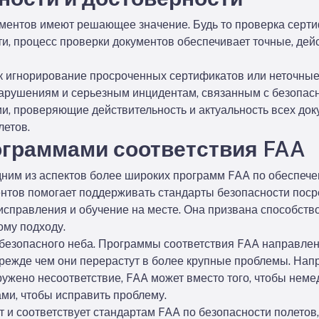
ументов имеют решающее значение. Будь то проверка серти
сти, процесс проверки документов обеспечивает точные, де
ак игнорирование просроченных сертификатов или неточны
нарушениям и серьезным инцидентам, связанным с безопас
, проверяющие действительность и актуальность всех докум
летов.
ограммами соответствия FAA
ним из аспектов более широких программ FAA по обеспечен
нтов помогает поддерживать стандарты безопасности пос
 исправления и обучение на месте. Она призвана способств
ому подходу.
 безопасного неба. Программы соответствия FAA направле
режде чем они перерастут в более крупные проблемы. Нап
ужено несоответствие, FAA может вместо того, чтобы неме
ми, чтобы исправить проблему.
т и соответствует стандартам FAA по безопасности полето