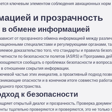
яется ключевым элементом соблюдения авиационных норм
ацией и прозрачность
в в обмене информацией
 зависит от прозрачного обмена информацией между разл
иационными специалистами и регулирующими органами, так
емое доказательство того, что стандарты и правила безо
тчетности по безопасности полетов (ASRS) и Программа де
оощряются сообщать о проблемах безопасности и вопросах
ь в отношении сокрытия информации.
ючевой частью этих инициатив, а проактивный подход позв
зникающие опасности и в конечном итоге совместно работ
ушного пространства.
дход к безопасности
щряет открытый диалог и прозрачность. Проверка документ
менты тщательно проверяются и проверяются, это не только