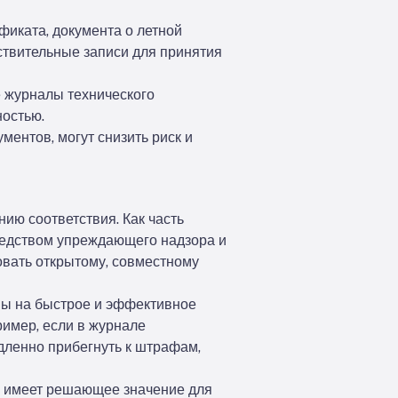
фиката, документа о летной
йствительные записи для принятия
е журналы технического
ностью.
ентов, могут снизить риск и
ию соответствия. Как часть
редством упреждающего надзора и
овать открытому, совместному
ны на быстрое и эффективное
ример, если в журнале
дленно прибегнуть к штрафам,
в, имеет решающее значение для