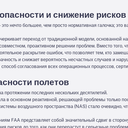
опасности и снижение рисков
то нечто большее, чем просто нормативная галочка; это 
еркивает переход от традиционной модели, основанной на
 совместном, проактивном решении проблем. Вместо того, ч
ятельное раскрытие ошибок, что позволяет тем, кто замеш
ачность и снижает вероятность несчастных случаев и нар
й способ согласования всех операционных процессов, серт
асности полетов
а протяжении последних нескольких десятилетий.
ыла в основном реактивной, решающей проблемы только пос
истемы воздушного пространства (NAS) стало очевидно, ч
иям FAA представляет собой значительный сдвиг в сторон
ия рисков до того, как они перерастут в серьезные пробле