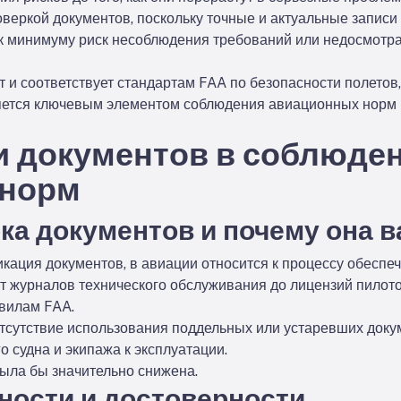
оверкой документов, поскольку точные и актуальные запис
 к минимуму риск несоблюдения требований или недосмотра,
т и соответствует стандартам FAA по безопасности полето
яется ключевым элементом соблюдения авиационных норм
и документов в соблюде
 норм
рка документов и почему она 
кация документов, в авиации относится к процессу обеспеч
т журналов технического обслуживания до лицензий пилот
авилам FAA.
тсутствие использования поддельных или устаревших доку
 судна и экипажа к эксплуатации.
была бы значительно снижена.
ности и достоверности