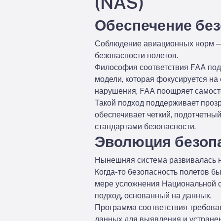
(NAS)
Обеспечение без
Соблюдение авиационных норм — э
безопасности полетов.
Философия соответствия FAA подч
модели, которая фокусируется на
нарушения, FAA поощряет самосто
Такой подход поддерживает прозр
обеспечивает четкий, подотчетны
стандартами безопасности.
Эволюция безоп
Нынешняя система развивалась н
Когда-то безопасность полетов б
мере усложнения Национальной с
подход, основанный на данных.
Программа соответствия требован
данных для выявления и устранен