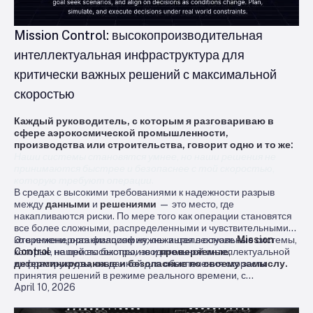
Mission Control: высокопроизводительная
интеллектуальная инфраструктура для
критически важных решений с максимальной
скоростью
Каждый руководитель, с которым я разговариваю в
сфере аэрокосмической промышленности,
производства или строительства, говорит одно и то же:
Наши системы становятся умнее, но наши решения не
принимаются быстрее и безопаснее с той скоростью,
которую требуют операции.
В средах с высокими требованиями к надежности разрыв
между
данными
и
решениями
— это место, где
накапливаются риски. По мере того как операции становятся
все более сложными, распределенными и чувствительными
ко времени, организациям нужны интеллектуальные системы,
Это инженерная философия, лежащая в основе
Mission
которые не просто быстры, но и
Control
, нашей высокопроизводительной интеллектуальной
проверяемые,
детерминированные и безопасные по своему замыслу.
инфраструктуры, созданной для обеспечения скорости
принятия решений в режиме реального времени, с
April 10, 2026
возможностью аудита и криптографической защитой.