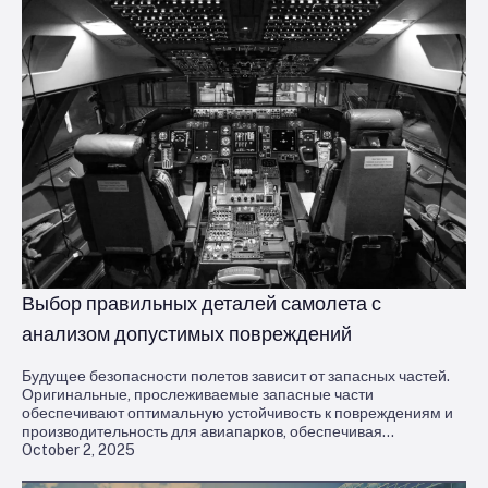
Выбор правильных деталей самолета с
анализом допустимых повреждений
Будущее безопасности полетов зависит от запасных частей.
Оригинальные, прослеживаемые запасные части
обеспечивают оптимальную устойчивость к повреждениям и
производительность для авиапарков, обеспечивая
October 2, 2025
максимальную безопасность и эффективность закупок.