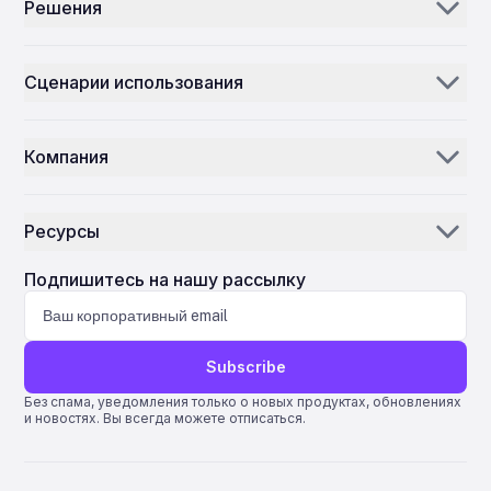
Решения
Аэроджини
Сценарии использования
Электронная почта ИИ
Дистрибьюторы и поставщики запчастей
Инвентаризация ИИ
Компания
MROs
Центр управления полётами
Наша история
Авиакомпании
Ресурсы
Почему ePlane AI
AEC
Новости
Карьера
Подпишитесь на нашу рассылку
Производство
Блог
Связаться с нами
Науки о жизни
Поддержка
Subscribe
Quantum ERP
Без спама, уведомления только о новых продуктах, обновлениях
и новостях. Вы всегда можете отписаться.
AMOS ERP
AvSight ERP