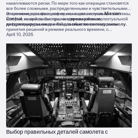
накапливаются риски. По мере того как операции становятся
все более сложными, распределенными и чувствительными
ко времени, организациям нужны интеллектуальные системы,
Это инженерная философия, лежащая в основе
Mission
которые не просто быстры, но и
Control
, нашей высокопроизводительной интеллектуальной
проверяемые,
детерминированные и безопасные по своему замыслу.
инфраструктуры, созданной для обеспечения скорости
принятия решений в режиме реального времени, с
April 10, 2026
возможностью аудита и криптографической защитой.
Выбор правильных деталей самолета с