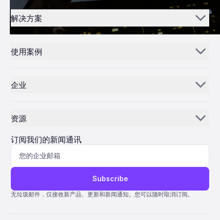
解决方案
Aerogenie
使用案例
电子邮件 AI
零部件经销商和供应商
库存人工智能
企业
MROs
控制中心
我们的故事
航空公司
资源
为什么选择 ePlane AI
AEC
新闻
职业发展
订阅我们的新闻通讯
制造
博客
联系我们
生命科学
协助
Subscribe
量子 ERP
无垃圾邮件，仅接收新产品、更新和新闻通知。您可以随时取消订阅。
AMOS ERP