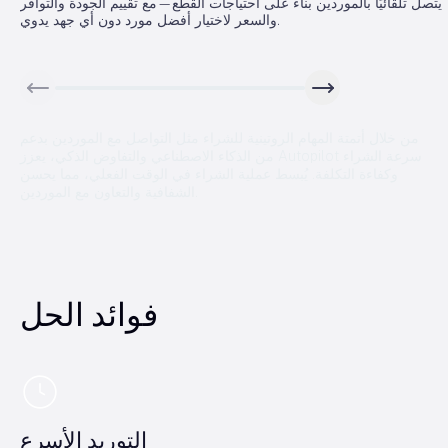
يتصل تلقائيًا بالموردين بناءً على احتياجات القطع—مع تقييم الجودة والتوافر
والسعر لاختيار أفضل مورد دون أي جهد يدوي.
من خلال أتمتة المهام الروتينية للشراء مثل التواصل مع الموردين بدعم
من الذكاء الاصطناعي والتفاوض الذكي، يعزز Autopilot سرعة الشراء
وكفاءة التكلفة. يُبسط عملية الشراء في الوقت الفعلي، مما يحسن
الشفافية والتعاون مع الموردين.
فوائد الحل
التوريد الأسرع