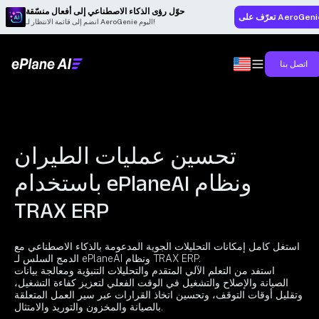
حوّل رؤى الذكاء الاصطناعي إلى أفعال منسّقة
رّف على AeroGenie
انضم إلى قائمة الانتظار لـ AeroGenie اليوم!
اتصل بنا
تحسين عمليات الطيران
باستخدام ePlaneAI ونظام
TRAX ERP
استغل كامل إمكانات التحليلات الجوية المدعومة بالذكاء الاصطناعي مع
الدمج السلس لـ ePlaneAI ونظام TRAX ERP.
استفد من التعلم الآلي المتقدم والتحليلات التنبؤية ومعالجة بيانات
الصيانة والإصلاح والتشغيل في الوقت الفعلي لتعزيز كفاءة التشغيل،
وتقليل أوقات التوقف، وتحسين اتخاذ القرارات عبر سير العمل المتعلقة
بالصيانة والمخزون والتوريد والامتثال.