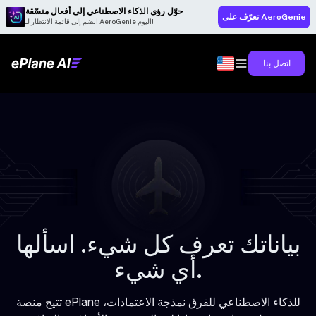
حوّل رؤى الذكاء الاصطناعي إلى أفعال منسّقة
تعرّف على AeroGenie
انضم إلى قائمة الانتظار لـ AeroGenie اليوم!
اتصل بنا
بياناتك تعرف كل شيء. اسألها
أي شيء.
تتيح منصة ePlane للذكاء الاصطناعي للفرق نمذجة الاعتمادات،