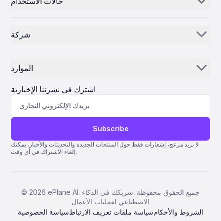
حالات الاستخدام
بريد إلكتروني بالذكاء الاصطناعي
موزعو ومورّدو القطع
الذكاء الاصطناعي للجرد
شركة
مزودو صيانة وإصلاح وعمرة الطائرات
مركز التحكم
قصتنا
شركات الطيران
الموارد
لماذا ePlane AI
AEC
الأخبار
الوظائف
اشترك في نشرتنا الإخبارية
تصنيع
مدونة
اتصل بنا
علوم الحياة
مساعدة
Subscribe
نظام كوانتوم لتخطيط موارد المؤسسة
لا بريد مزعج، إشعارات فقط حول المنتجات الجديدة والتحديثات والأخبار. يمكنك
إلغاء الاشتراك في أي وقت.
AMOS ERP
نظام AvSight لتخطيط موارد المؤسسة (ERP)
نظام تخطيط موارد المؤسسة IFS
ePlane AI. جميع الحقوق محفوظة. شريكك في الذكاء
2026
©
الاصطناعي لعمليات الأعمال
بنتاغون 2000SQL لإدارة موارد المؤسسة (ERP)
الشروط والأحكام
سياسة ملفات تعريف الارتباط
سياسة الخصوصية